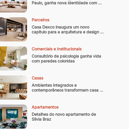
Paulo, ganha nova identidade com 
reforma que equilibra memória afetiva 
e sofisticação contemporânea
Parceiros
Casa Dexco inaugura um novo 
capítulo para a arquitetura e design 
brasileiro
Comerciais e Institucionais
Consultório de psicologia ganha vida 
com paredes coloridas
Casas
Ambientes integrados e 
contemporâneos transformam casa 
paulistana de 300 m² em refúgio
Apartamentos
Detalhes do novo apartamento de 
Silvia Braz