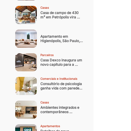
noturna contemporânea
Casas
Casa de campo de 430 
m² em Petrópolis vira 
residência oficial do 
arquiteto
Apartamento em 
Higienópolis, São Paulo, 
ganha nova identidade 
com reforma que 
equilibra memória afetiva 
Parceiros
e sofisticação 
Casa Dexco inaugura um 
contemporânea
novo capítulo para a 
arquitetura e design 
brasileiro
Comerciais e Institucionais
Consultório de psicologia 
ganha vida com paredes 
coloridas
Casas
Ambientes integrados e 
contemporâneos 
transformam casa 
paulistana de 300 m² em 
refúgio
Apartamentos