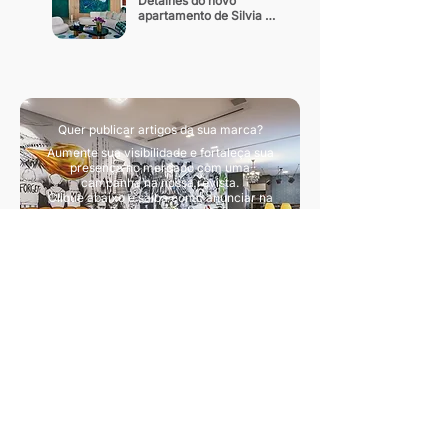
Detalhes do novo 
apartamento de Silvia 
Braz
Quer publicar artigos da sua marca?
Aumente sua visibilidade e fortaleça sua
presença no mercado com uma
campanha na nossa revista.
Clique abaixo e saiba como anunciar na
nossa revista.
Quero divulgar artigos
Sua principal fonte de conteúdo sobre