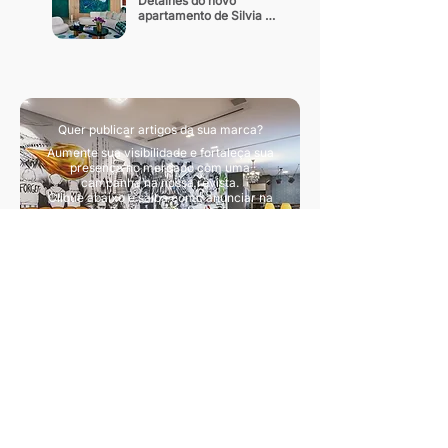
Detalhes do novo 
apartamento de Silvia 
Braz
Quer publicar artigos da sua marca?
Aumente sua visibilidade e fortaleça sua
presença no mercado com uma
campanha na nossa revista.
Clique abaixo e saiba como anunciar na
nossa revista.
Quero divulgar artigos
Sua principal fonte de conteúdo sobre