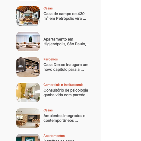
noturna contemporânea
Casas
Casa de campo de 430 
m² em Petrópolis vira 
residência oficial do 
arquiteto
Apartamento em 
Higienópolis, São Paulo, 
ganha nova identidade 
com reforma que 
equilibra memória afetiva 
Parceiros
e sofisticação 
Casa Dexco inaugura um 
contemporânea
novo capítulo para a 
arquitetura e design 
brasileiro
Comerciais e Institucionais
Consultório de psicologia 
ganha vida com paredes 
coloridas
Casas
Ambientes integrados e 
contemporâneos 
transformam casa 
paulistana de 300 m² em 
refúgio
Apartamentos