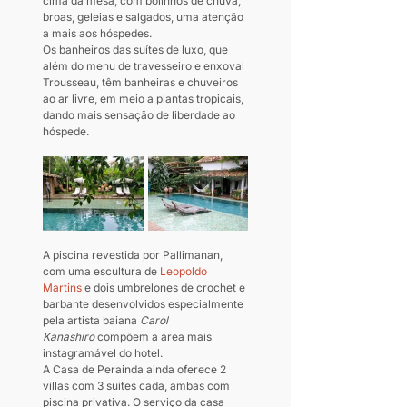
cima da mesa, com bolinhos de chuva, 
broas, geleias e salgados, uma atenção 
a mais aos hóspedes.
Os banheiros das suítes de luxo, que 
além do menu de travesseiro e enxoval 
Trousseau, têm banheiras e chuveiros 
ao ar livre, em meio a plantas tropicais, 
dando mais sensação de liberdade ao 
hóspede.
A piscina revestida por Pallimanan, 
com uma escultura de 
Leopoldo 
Martins
 e dois umbrelones de crochet e 
barbante desenvolvidos especialmente 
pela artista baiana 
Carol 
Kanashiro
 compõem a área mais 
instagramável do hotel.
A Casa de Perainda ainda oferece 2 
villas com 3 suites cada, ambas com 
piscina privativa. O serviço da casa 