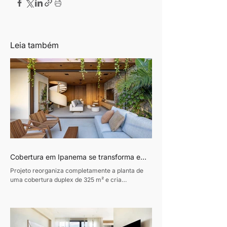
Leia também
Cobertura em Ipanema se transforma em
refúgio contemporâneo inspirado pela
Projeto reorganiza completamente a planta de
vida à beira-mar
uma cobertura duplex de 325 m² e cria
ambientes integrados, luminosos e conectados à
natureza. Texto: Revista Habitare Fotos: Andre
Nazareth Um verdadeiro refúgio urbano e afetivo
à beira mar. Esse foi o desafio entregue pelo
morador ao arquiteto Sebastian Gomez no