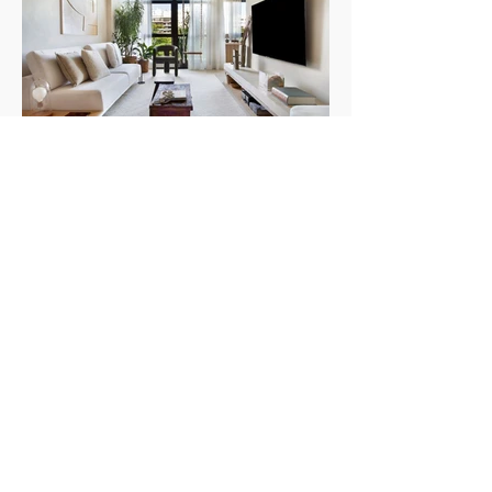
projeto desta cobertura no Rio: um reencontro
com memórias afetivas, especialmente com a
praia que frequentava desde a infância e que
sempre fez parte de sua história.
Apê minimalista e (quase) monocromático
Projeto da arquiteta Natália Lemos traz
amplitude Texto: Revista Habitare Fotos: MCA
Estúdio Foi amor à primeira vista... pela cidade.
Quando o francês Jordan chegou ao Rio, ele se
encantou tanto que decidiu ficar por aqui mesmo.
E foi logo procurar um cantinho pra chamar de
seu. O imóvel escolhido – um apartamento com
cerca de 100 metros quadrados no Leblon – era
daqueles bem antigos e precisou passar por uma
reforma completa. "Quebramos tudo. Deixamos
o apartamento no osso