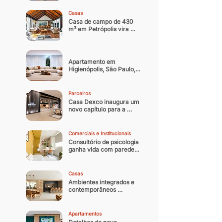
noturna contemporânea
Casas
Casa de campo de 430 
m² em Petrópolis vira 
residência oficial do 
arquiteto
Apartamento em 
Higienópolis, São Paulo, 
ganha nova identidade 
com reforma que 
equilibra memória afetiva 
Parceiros
e sofisticação 
Casa Dexco inaugura um 
contemporânea
novo capítulo para a 
arquitetura e design 
brasileiro
Comerciais e Institucionais
Consultório de psicologia 
ganha vida com paredes 
coloridas
Casas
Ambientes integrados e 
contemporâneos 
transformam casa 
paulistana de 300 m² em 
refúgio
Apartamentos