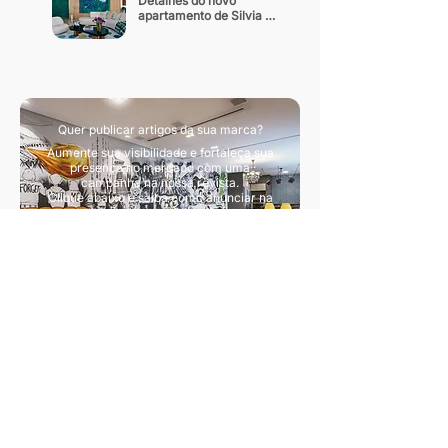
Detalhes do novo 
apartamento de Silvia 
Braz
Quer publicar artigos da sua marca?
Aumente sua visibilidade e fortaleça sua
presença no mercado com uma
campanha na nossa revista.
Clique abaixo e saiba como anunciar na
nossa revista.
Quero divulgar artigos
Sua principal fonte de conteúdo sobre