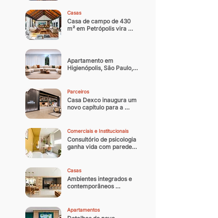
noturna contemporânea
Casas
Casa de campo de 430 
m² em Petrópolis vira 
residência oficial do 
arquiteto
Apartamento em 
Higienópolis, São Paulo, 
ganha nova identidade 
com reforma que 
equilibra memória afetiva 
Parceiros
e sofisticação 
Casa Dexco inaugura um 
contemporânea
novo capítulo para a 
arquitetura e design 
brasileiro
Comerciais e Institucionais
Consultório de psicologia 
ganha vida com paredes 
coloridas
Casas
Ambientes integrados e 
contemporâneos 
transformam casa 
paulistana de 300 m² em 
refúgio
Apartamentos