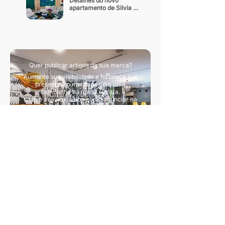
Detalhes do novo 
apartamento de Silvia 
Braz
Quer publicar artigos da sua marca?
Aumente sua visibilidade e fortaleça sua
presença no mercado com uma
campanha na nossa revista.
Clique abaixo e saiba como anunciar na
nossa revista.
Quero divulgar artigos
Sua principal fonte de conteúdo sobre