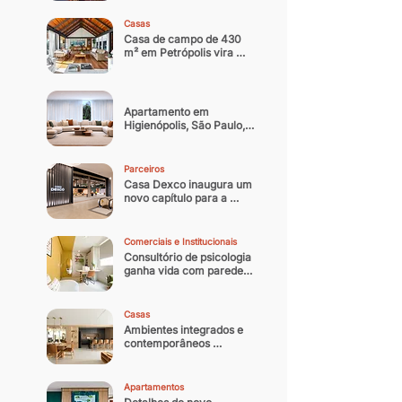
noturna contemporânea
Casas
Casa de campo de 430 
m² em Petrópolis vira 
residência oficial do 
arquiteto
Apartamento em 
Higienópolis, São Paulo, 
ganha nova identidade 
com reforma que 
equilibra memória afetiva 
Parceiros
e sofisticação 
Casa Dexco inaugura um 
contemporânea
novo capítulo para a 
arquitetura e design 
brasileiro
Comerciais e Institucionais
Consultório de psicologia 
ganha vida com paredes 
coloridas
Casas
Ambientes integrados e 
contemporâneos 
transformam casa 
paulistana de 300 m² em 
refúgio
Apartamentos