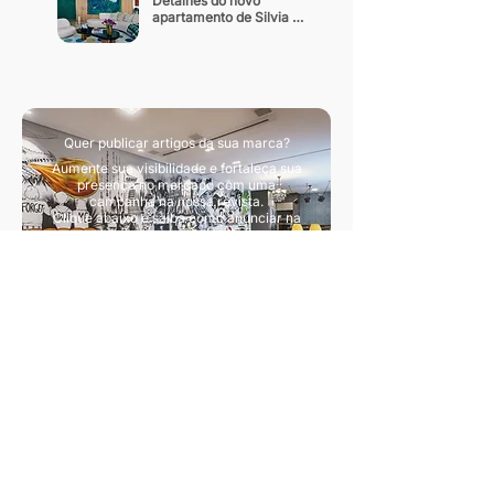
Detalhes do novo 
apartamento de Silvia 
Braz
Quer publicar artigos da sua marca?
Aumente sua visibilidade e fortaleça sua
presença no mercado com uma
campanha na nossa revista.
Clique abaixo e saiba como anunciar na
nossa revista.
Quero divulgar artigos
Sua principal fonte de conteúdo sobre