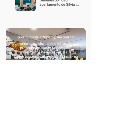
Detalhes do novo 
apartamento de Silvia 
Braz
Quer publicar artigos da sua marca?
Aumente sua visibilidade e fortaleça sua
presença no mercado com uma
campanha na nossa revista.
Clique abaixo e saiba como anunciar na
nossa revista.
Quero divulgar artigos
Sua principal fonte de conteúdo sobre