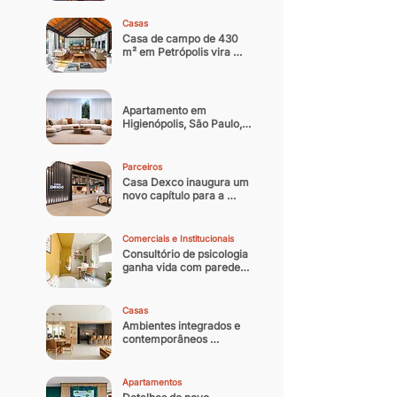
noturna contemporânea
Casas
Casa de campo de 430 
m² em Petrópolis vira 
residência oficial do 
arquiteto
Apartamento em 
Higienópolis, São Paulo, 
ganha nova identidade 
com reforma que 
equilibra memória afetiva 
Parceiros
e sofisticação 
Casa Dexco inaugura um 
contemporânea
novo capítulo para a 
arquitetura e design 
brasileiro
Comerciais e Institucionais
Consultório de psicologia 
ganha vida com paredes 
coloridas
Casas
Ambientes integrados e 
contemporâneos 
transformam casa 
paulistana de 300 m² em 
refúgio
Apartamentos