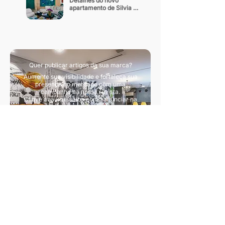
Detalhes do novo 
apartamento de Silvia 
Braz
Quer publicar artigos da sua marca?
Aumente sua visibilidade e fortaleça sua
presença no mercado com uma
campanha na nossa revista.
Clique abaixo e saiba como anunciar na
nossa revista.
Quero divulgar artigos
Sua principal fonte de conteúdo sobre