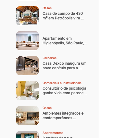
noturna contemporânea
Casas
Casa de campo de 430 
m² em Petrópolis vira 
residência oficial do 
arquiteto
Apartamento em 
Higienópolis, São Paulo, 
ganha nova identidade 
com reforma que 
equilibra memória afetiva 
Parceiros
e sofisticação 
Casa Dexco inaugura um 
contemporânea
novo capítulo para a 
arquitetura e design 
brasileiro
Comerciais e Institucionais
Consultório de psicologia 
ganha vida com paredes 
coloridas
Casas
Ambientes integrados e 
contemporâneos 
transformam casa 
paulistana de 300 m² em 
refúgio
Apartamentos