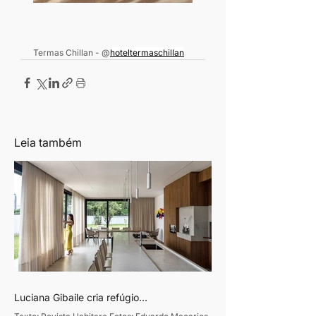
Termas Chillan - @
hoteltermaschillan
Leia também
Luciana Gibaile cria refúgio
contemporâneo voltado ao convívio