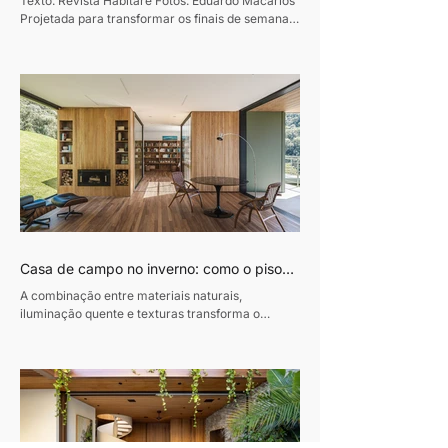
Texto: Revista Habitare Fotos: Eduardo Macarios
familiar
Projetada para transformar os finais de semana
em momentos de convivência e desaceleração,
esta residência de 320m², em Curitiba, traduz o
desejo de um casal de empresários de criar um
refúgio de convívio e descanso. Assinado pela
designer de interiores Luciana Gibaile, o projeto
organiza todos os ambientes em torno da área de
lazer, concebida como o coração da casa.
Proprietários de um escritório de advocacia, os
moradores vi
Casa de campo no inverno: como o piso
de madeira ajuda a construir ambientes
A combinação entre materiais naturais,
acolhedores
iluminação quente e texturas transforma o
conforto em protagonista dos projetos durante a
estação mais fria do ano Texto: Revista Habitare
Fotos: Miti Same Com a chegada do inverno,
cresce o interesse por interiores que convidam à
permanência. Casas de campo e refúgios em
meio à natureza voltam ao imaginário de quem
busca desacelerar, impulsionando uma estética