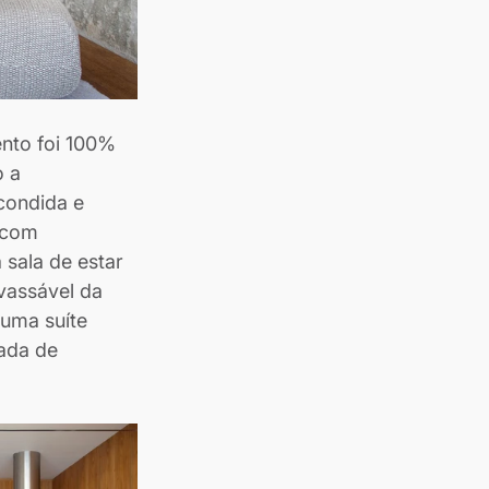
nto foi 100% 
 a 
condida e 
(com 
 sala de estar 
vassável da 
uma suíte 
ada de 