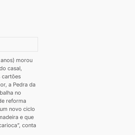
9 anos) morou 
o casal, 
 cartões 
or, a Pedra da 
balha no 
de reforma 
 um novo ciclo 
 madeira e que 
carioca”, conta 