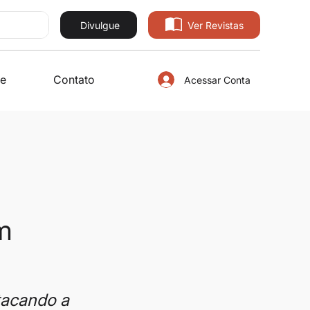
Divulgue
Ver Revistas
e
Contato
Acessar Conta
em
tacando a 