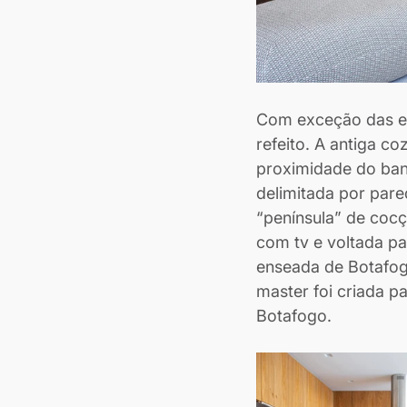
Com exceção das es
refeito. A antiga c
proximidade do banh
delimitada por pare
“península” de cocç
com tv e voltada pa
enseada de Botafogo
master foi criada p
Botafogo.