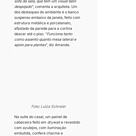
sofá da sala, que tem um visual bem 
despojado
”, comenta a arquiteta. Um 
dos destaques do ambiente é o banco 
suspenso embaixo da janela, feito com 
estrutura metálica e porcelanato, 
afastado da parede para a cortina 
descer até o piso. “
Funciona tanto 
como assento quanto mesa lateral e 
apoio para plantas
”, diz Amanda.
Foto: Luiza Schreier
Na suíte do casal, um painel de 
cabeceira feito em 
drywall
 e revestido 
com azulejos, com iluminação 
embutida, confere charme e 