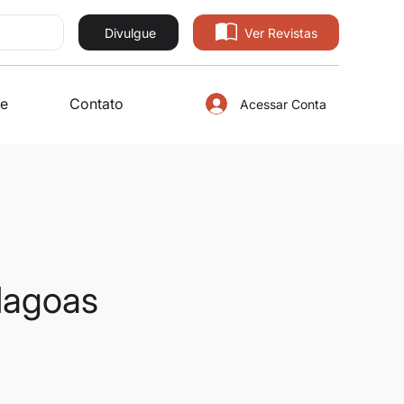
Divulgue
Ver Revistas
e
Contato
Acessar Conta
Alagoas