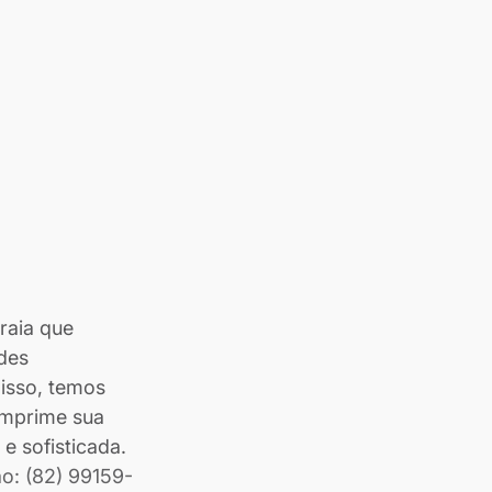
raia que 
des 
 isso, temos 
imprime sua 
e sofisticada.
ão: (82) 99159-