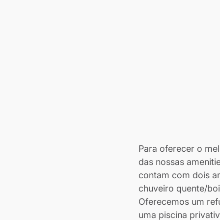
Para oferecer o mel
das nossas ameniti
contam com dois am
chuveiro quente/boil
Oferecemos um refúg
uma piscina privati