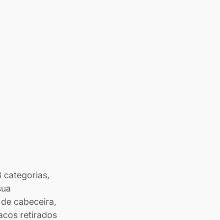
 categorias, 
sua 
de cabeceira, 
cos retirados 