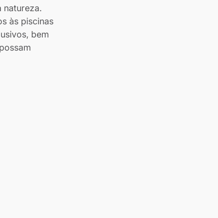
a natureza.
s às piscinas 
lusivos, bem 
 possam 