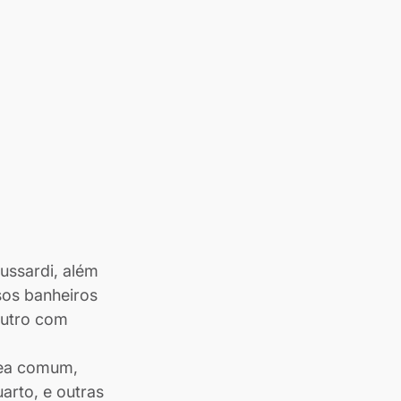
ussardi, além 
os banheiros 
utro com 
rea comum, 
arto, e outras 