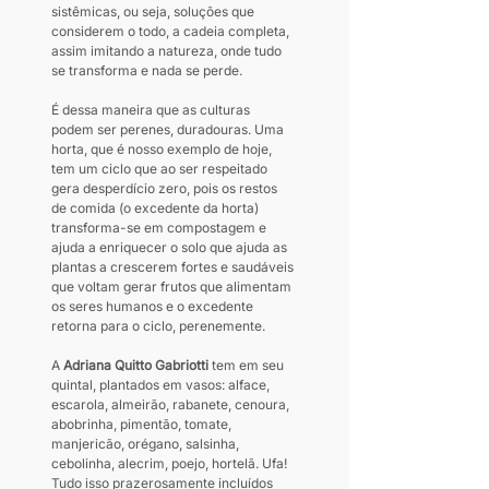
sistêmicas, ou seja, soluções que 
considerem o todo, a cadeia completa, 
assim imitando a natureza, onde tudo 
se transforma e nada se perde. 
É dessa maneira que as culturas 
podem ser perenes, duradouras. Uma 
horta, que é nosso exemplo de hoje, 
tem um ciclo que ao ser respeitado 
gera desperdício zero, pois os restos 
de comida (o excedente da horta) 
transforma-se em compostagem e 
ajuda a enriquecer o solo que ajuda as 
plantas a crescerem fortes e saudáveis 
que voltam gerar frutos que alimentam 
os seres humanos e o excedente 
retorna para o ciclo, perenemente.
A 
Adriana Quitto Gabriotti
 tem em seu 
quintal, plantados em vasos: alface, 
escarola, almeirão, rabanete, cenoura, 
abobrinha, pimentão, tomate, 
manjericão, orégano, salsinha, 
cebolinha, alecrim, poejo, hortelã. Ufa! 
Tudo isso prazerosamente incluídos 