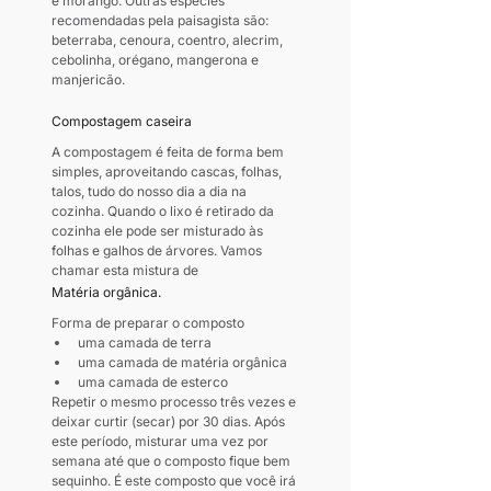
e morango. Outras espécies 
recomendadas pela paisagista são: 
beterraba, cenoura, coentro, alecrim, 
cebolinha, orégano, mangerona e 
manjericão.
Compostagem caseira
A compostagem é feita de forma bem 
simples, aproveitando cascas, folhas, 
talos, tudo do nosso dia a dia na 
cozinha. Quando o lixo é retirado da 
cozinha ele pode ser misturado às 
folhas e galhos de árvores. Vamos 
chamar esta mistura de 
Matéria orgânica.
Forma de preparar o composto
uma camada de terra
uma camada de matéria orgânica
uma camada de esterco
Repetir o mesmo processo três vezes e 
deixar curtir (secar) por 30 dias. Após 
este período, misturar uma vez por 
semana até que o composto fique bem 
sequinho. É este composto que você irá 