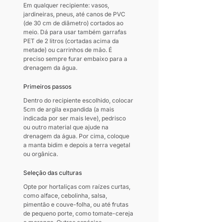
Em qualquer recipiente: vasos, 
jardineiras, pneus, até canos de PVC 
(de 30 cm de diâmetro) cortados ao 
meio. Dá para usar também garrafas 
PET de 2 litros (cortadas acima da 
metade) ou carrinhos de mão. É 
preciso sempre furar embaixo para a 
drenagem da água.
Primeiros passos
Dentro do recipiente escolhido, colocar 
5cm de argila expandida (a mais 
indicada por ser mais leve), pedrisco 
ou outro material que ajude na 
drenagem da água. Por cima, coloque 
a manta bidim e depois a terra vegetal 
ou orgânica.
Seleção das culturas
Opte por hortaliças com raízes curtas, 
como alface, cebolinha, salsa, 
pimentão e couve-folha, ou até frutas 
de pequeno porte, como tomate-cereja 