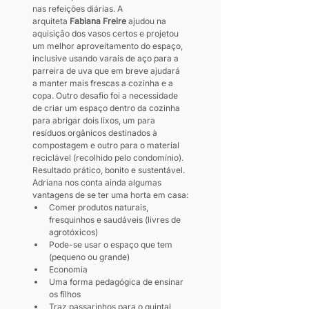
nas refeições diárias. A 
arquiteta 
Fabiana Freire
 ajudou na 
aquisição dos vasos certos e projetou 
um melhor aproveitamento do espaço, 
inclusive usando varais de aço para a 
parreira de uva que em breve ajudará 
a manter mais frescas a cozinha e a 
copa. Outro desafio foi a necessidade 
de criar um espaço dentro da cozinha 
para abrigar dois lixos, um para 
resíduos orgânicos destinados à 
compostagem e outro para o material 
reciclável (recolhido pelo condomínio). 
Resultado prático, bonito e sustentável.
Adriana nos conta ainda algumas 
vantagens de se ter uma horta em casa:
Comer produtos naturais, 
fresquinhos e saudáveis (livres de 
agrotóxicos)
Pode-se usar o espaço que tem 
(pequeno ou grande)
Economia
Uma forma pedagógica de ensinar 
os filhos
Traz passarinhos para o quintal