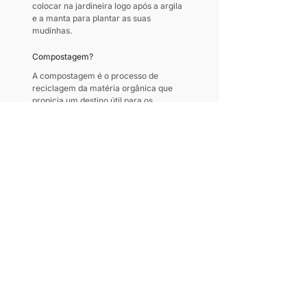
colocar na jardineira logo após a argila 
e a manta para plantar as suas 
mudinhas.
Compostagem?
A compostagem é o processo de 
reciclagem da matéria orgânica que 
propicia um destino útil para os 
resíduos orgânicos, evitando sua 
acumulação em aterros e melhorando 
a estrutura dos solos. Esse processo 
permite dar um destino aos resíduos 
orgânicos domésticos, como restos de 
comidas e resíduos do jardim. A 
compostagem é largamente utilizada 
em jardins e hortas, como adubo 
orgânico, devolvendo à terra os 
nutrientes de que necessita, 
aumentando sua capacidade de 
retenção de água, permitindo o 
controle de erosão e evitando o uso de 
fertilizantes sintéticos.
Arquiteta Fabiana Ayres Freire 
fabifreire@yahoo.com.br