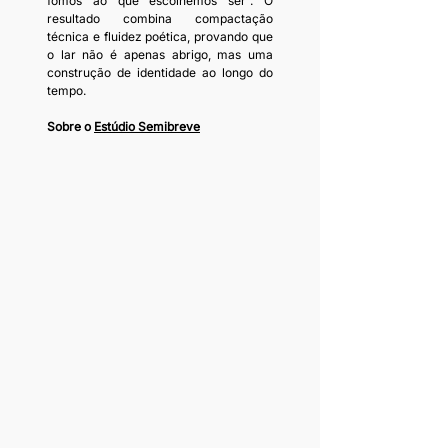
fomos ao que escolhemos ser”. O 
resultado combina compactação 
técnica e fluidez poética, provando que 
o lar não é apenas abrigo, mas uma 
construção de identidade ao longo do 
tempo.
Sobre o 
Estúdio Semibreve