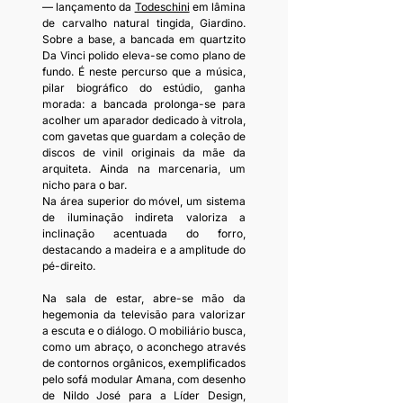
— lançamento da 
Todeschini
 em lâmina 
de carvalho natural tingida, Giardino. 
Sobre a base, a bancada em quartzito 
Da Vinci polido eleva-se como plano de 
fundo. É neste percurso que a música, 
pilar biográfico do estúdio, ganha 
morada: a bancada prolonga-se para 
acolher um aparador dedicado à vitrola, 
com gavetas que guardam a coleção de 
discos de vinil originais da mãe da 
arquiteta. Ainda na marcenaria, um 
nicho para o bar. 
Na área superior do móvel, um sistema 
de iluminação indireta valoriza a 
inclinação acentuada do forro, 
destacando a madeira e a amplitude do 
pé-direito.
Na sala de estar, abre-se mão da 
hegemonia da televisão para valorizar 
a escuta e o diálogo. O mobiliário busca, 
como um abraço, o aconchego através 
de contornos orgânicos, exemplificados 
pelo sofá modular Amana, com desenho 
de Nildo José para a Líder Design, 