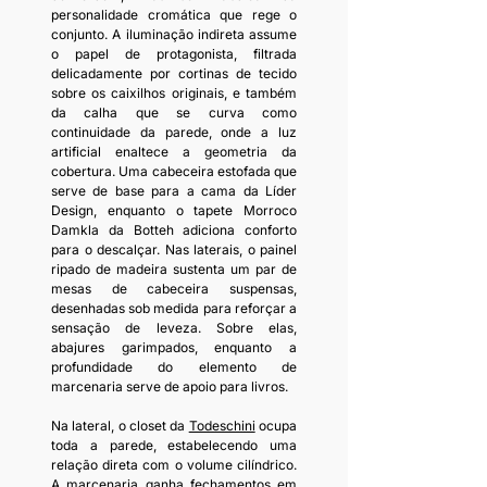
personalidade cromática que rege o 
conjunto. A iluminação indireta assume 
o papel de protagonista, filtrada 
delicadamente por cortinas de tecido 
sobre os caixilhos originais, e também 
da calha que se curva como 
continuidade da parede, onde a luz 
artificial enaltece a geometria da 
cobertura. Uma cabeceira estofada que 
serve de base para a cama da Líder 
Design, enquanto o tapete Morroco 
Damkla da Botteh adiciona conforto 
para o descalçar. Nas laterais, o painel 
ripado de madeira sustenta um par de 
mesas de cabeceira suspensas, 
desenhadas sob medida para reforçar a 
sensação de leveza. Sobre elas, 
abajures garimpados, enquanto a 
profundidade do elemento de 
marcenaria serve de apoio para livros.
Na lateral, o closet da 
Todeschini
 ocupa 
toda a parede, estabelecendo uma 
relação direta com o volume cilíndrico. 
A marcenaria ganha fechamentos em 