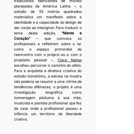
tradicionais fabricantes de móveis 
planejados da América Latina –, o 
estúdio de 55 metros quadrados 
materializa um manifesto sobre a 
identidade e a capacidade do design de 
dar corpo ao intangível. Para traduzir o 
tema desta edição, 
“Mente e 
Coração”
 – que convoca os 
profissionais a refletirem sobre o lar 
como o espaço primordial de 
reencontro com o próprio eu e com o 
propósito pessoal –, 
Clara Nahas
escolheu percorrer o caminho do afeto. 
Para a arquiteta e diretora criativa do 
estúdio homônimo, a estreia na mostra 
não poderia se resumir a uma vitrine de 
tendências efêmeras; o projeto é uma 
investigação biográfica como 
homenagem póstuma à sua mãe, 
musicista e pianista profissional que fez 
da casa onde a profissional passou a 
infância um território de liberdade 
criativa.