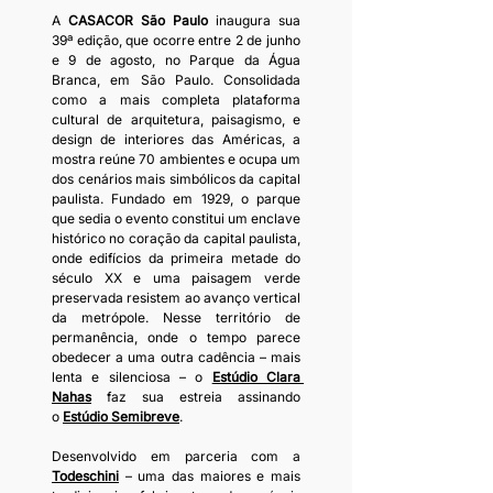
A 
CASACOR São Paulo
 inaugura sua 
39ª edição, que ocorre entre 2 de junho 
e 9 de agosto, no Parque da Água 
Branca, em São Paulo. Consolidada 
como a mais completa plataforma 
cultural de arquitetura, paisagismo, e 
design de interiores das Américas, a 
mostra reúne 70 ambientes e ocupa um 
dos cenários mais simbólicos da capital 
paulista. Fundado em 1929, o parque 
que sedia o evento constitui um enclave 
histórico no coração da capital paulista, 
onde edifícios da primeira metade do 
século XX e uma paisagem verde 
preservada resistem ao avanço vertical 
da metrópole. Nesse território de 
permanência, onde o tempo parece 
obedecer a uma outra cadência – mais 
lenta e silenciosa – o 
Estúdio Clara 
Nahas
 faz sua estreia assinando 
o
Estúdio Semibreve
.
Desenvolvido em parceria com a 
Todeschini
 – uma das maiores e mais 