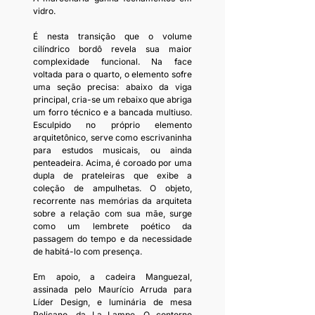
vidro.
É nesta transição que o volume 
cilíndrico bordô revela sua maior 
complexidade funcional. Na face 
voltada para o quarto, o elemento sofre 
uma seção precisa: abaixo da viga 
principal, cria-se um rebaixo que abriga 
um forro técnico e a bancada multiuso. 
Esculpido no próprio elemento 
arquitetônico, serve como escrivaninha 
para estudos musicais, ou ainda 
penteadeira. Acima, é coroado por uma 
dupla de prateleiras que exibe a 
coleção de ampulhetas. O objeto, 
recorrente nas memórias da arquiteta 
sobre a relação com sua mãe, surge 
como um lembrete poético da 
passagem do tempo e da necessidade 
de habitá-lo com presença.
Em apoio, a cadeira Manguezal, 
assinada pelo Maurício Arruda para 
Líder Design, e luminária de mesa 
Pelicano, da La Lampe. O contorno 