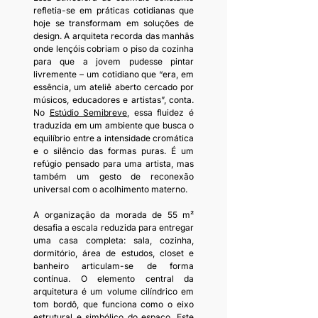
refletia-se em práticas cotidianas que 
hoje se transformam em soluções de 
design. A arquiteta recorda das manhãs 
onde lençóis cobriam o piso da cozinha 
para que a jovem pudesse pintar 
livremente – um cotidiano que “era, em 
essência, um ateliê aberto cercado por 
músicos, educadores e artistas”, conta. 
No 
Estúdio Semibreve
, essa fluidez é 
traduzida em um ambiente que busca o 
equilíbrio entre a intensidade cromática 
e o silêncio das formas puras. É um 
refúgio pensado para uma artista, mas 
também um gesto de reconexão 
universal com o acolhimento materno.
A organização da morada de 55 m² 
desafia a escala reduzida para entregar 
uma casa completa: sala, cozinha, 
dormitório, área de estudos, closet e 
banheiro articulam-se de forma 
contínua. O elemento central da 
arquitetura é um volume cilíndrico em 
tom bordô, que funciona como o eixo 
estrutural e simbólico do espaço. Este 