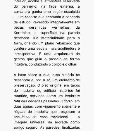
interior, acolhe a atmosfera reservada 
do banheiro; na face externa, a 
curvatura ganha uma seção esculpida 
— um recorte que acomoda a bancada 
de estudo. Revestido integralmente em 
peças cerâmicas vermelhas, da 
Keramika, a superfície da parede 
desdobra sua materialidade para o 
forro, criando um plano rebaixado que 
confere uma escala mais acolhedora e 
introspectiva. É uma arquitetura de 
gestos que guia o passeio de forma 
intuitiva, conduzindo o corpo e o olhar.
A base sobre a qual essa história se 
desenrola é, por si só, um elemento de 
preservação. O piso original em tacos 
de madeira do edifício histórico foi 
mantido, servindo como um lembrete 
tátil das décadas passadas. O forro, em 
duas águas, com vigamento aparente e 
réguas de madeira que resgatam o 
arquétipo da casa tradicional — a 
imagem universal da morada como 
abrigo seguro. As paredes, finalizadas 