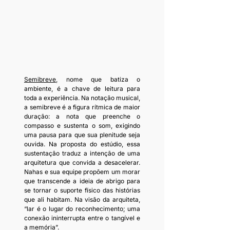
Semibreve
, nome que batiza o 
ambiente, é a chave de leitura para 
toda a experiência. Na notação musical, 
a semibreve é a figura rítmica de maior 
duração: a nota que preenche o 
compasso e sustenta o som, exigindo 
uma pausa para que sua plenitude seja 
ouvida. Na proposta do estúdio, essa 
sustentação traduz a intenção de uma 
arquitetura que convida a desacelerar. 
Nahas e sua equipe propõem um morar 
que transcende a ideia de abrigo para 
se tornar o suporte físico das histórias 
que ali habitam. Na visão da arquiteta, 
“lar é o lugar do reconhecimento; uma 
conexão ininterrupta entre o tangível e 
a memória”.