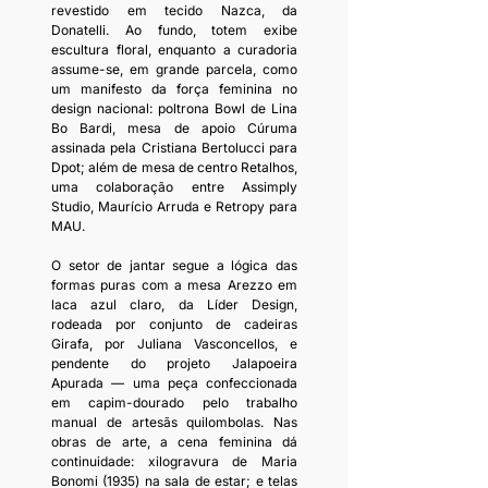
revestido em tecido Nazca, da 
Donatelli. Ao fundo, totem exibe 
escultura floral, enquanto a curadoria 
assume-se, em grande parcela, como 
um manifesto da força feminina no 
design nacional: poltrona Bowl de Lina 
Bo Bardi, mesa de apoio Cúruma 
assinada pela Cristiana Bertolucci para 
Dpot; além de mesa de centro Retalhos, 
uma colaboração entre Assimply 
Studio, Maurício Arruda e Retropy para 
MAU.
O setor de jantar segue a lógica das 
formas puras com a mesa Arezzo em 
laca azul claro, da Líder Design, 
rodeada por conjunto de cadeiras 
Girafa, por Juliana Vasconcellos, e 
pendente do projeto Jalapoeira 
Apurada — uma peça confeccionada 
em capim-dourado pelo trabalho 
manual de artesãs quilombolas. Nas 
obras de arte, a cena feminina dá 
continuidade: xilogravura de Maria 
Bonomi (1935) na sala de estar; e telas 