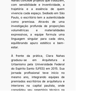
Nahas concebe projetos que traduzem, 
com sensibilidade e inventividade, a 
trajetória e a essência de quem 
vivencia cada espaço. Sediado em São 
Paulo, o escritório tem a autenticidade 
como premissa. Através de uma 
investigação profunda de proporções 
volumétricas e materialidades 
expressivas, a equipe formula uma 
linguagem singular para cada obra, 
equilibrando apuro estético e bem-
estar.
À frente da prática, Clara Nahas 
graduou-se em Arquitetura e 
Urbanismo pela Universidade Federal 
do Espírito Santo (UFES) em 2015. Sua 
jornada profissional teve início no 
mesmo ano, integrando equipes de 
premiados escritórios de arquitetura e 
interiores na capital paulista, onde 
consolidou seu repertório técnico na 
cidade que adotou como base criativa.
Como desdobramento natural da 