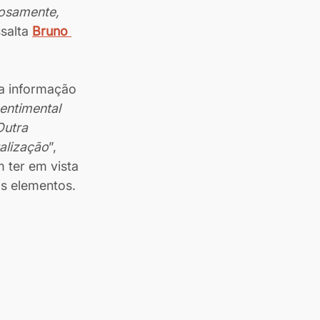
iosamente, 
ssalta 
Bruno 
a informação 
entimental 
Outra 
alização
”, 
m ter em vista 
os elementos.