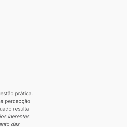
estão prática, 
na percepção 
uado resulta 
os inerentes 
ento das 