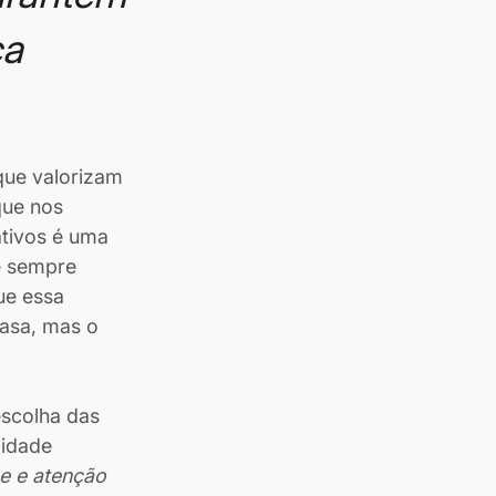
a 
que valorizam 
que nos 
tivos é uma 
e sempre 
ue essa 
casa, mas o 
scolha das 
lidade 
e e atenção 