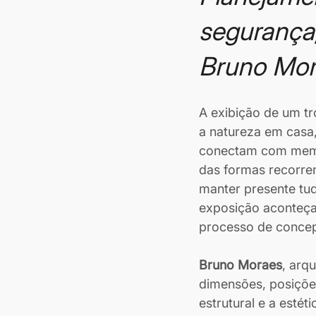
segurança,
Bruno Mor
A exibição de um tr
a natureza em casa,
conectam com memór
das formas recorre
manter presente tud
exposição aconteça,
processo de concep
Bruno Moraes
, arqu
dimensões, posições
estrutural e a estét