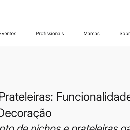
Eventos
Profissionais
Marcas
Sobr
Prateleiras: Funcionalidad
 Decoração
to de nichos e prateleiras g