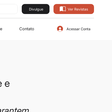
Divulgue
Ver Revistas
e
Contato
Acessar Conta
e e
arantem 