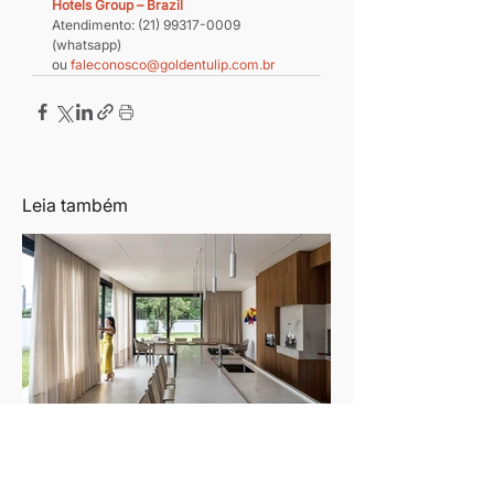
Hotels Group – Brazil
Atendimento: (21) 99317-0009 
(whatsapp) 
ou 
faleconosco@goldentulip.com.br
Leia também
Luciana Gibaile cria refúgio
contemporâneo voltado ao convívio
Texto: Revista Habitare Fotos: Eduardo Macarios
familiar