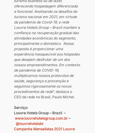
turismo business ou de lazer, 
oferecendo hospedagem diferenciada 
e funcional. Analisando os desafios do 
turismo nacional em 2021, em virtude 
da pandemia de Covid-19, a rede 
Louvre Hotels Group – Brazil mantém a 
confiança na recuperação gradual das 
atividades econômicas do segmento, 
principalmente o doméstico.  Nossa 
proposta é proporcionar uma 
experiência inesquecível aos hóspedes 
que desejem desfrutar de um dos 
nossos empreendimentos. Em contexto 
de pandemia de COVID-19, 
multiplicamos nossos protocolos de 
saúde, segurança e prevenção e 
seguimos rigorosamente os novos 
procedimentos da rede
”, destaca o 
CEO da rede no Brasil, Paulo Michel.
Serviço:
Louvre Hotels Group – Brazil  –
www.louvrehotelsgroup.com.br
 –
@louvrehotelsbr
Campanha Mensalistas 2021 Louvre 