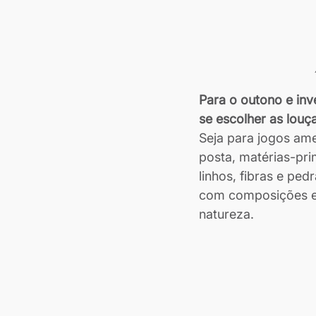
Para o outono e inv
se escolher as louç
Seja para jogos am
posta, matérias-pri
linhos, fibras e pe
com composições em
natureza.