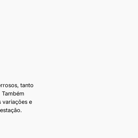
rosos, tanto 
a. Também 
 variações e 
 estação.