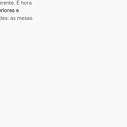
rente. É hora 
riores e 
des: as mesas 