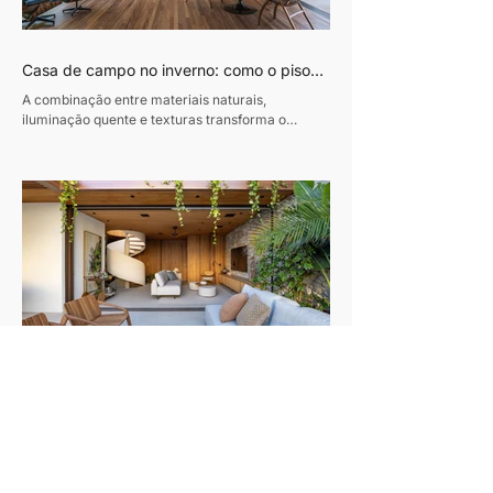
Casa de campo no inverno: como o piso
de madeira ajuda a construir ambientes
A combinação entre materiais naturais,
acolhedores
iluminação quente e texturas transforma o
conforto em protagonista dos projetos durante a
estação mais fria do ano Texto: Revista Habitare
Fotos: Miti Same Com a chegada do inverno,
cresce o interesse por interiores que convidam à
permanência. Casas de campo e refúgios em
meio à natureza voltam ao imaginário de quem
busca desacelerar, impulsionando uma estética
baseada em conforto, autenticidade e contato
com materiais naturais. Madeira
Cobertura em Ipanema se transforma em
refúgio contemporâneo inspirado pela
Projeto reorganiza completamente a planta de
vida à beira-mar
uma cobertura duplex de 325 m² e cria
ambientes integrados, luminosos e conectados à
natureza. Texto: Revista Habitare Fotos: Andre