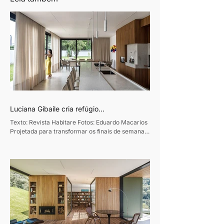
Luciana Gibaile cria refúgio
contemporâneo voltado ao convívio
Texto: Revista Habitare Fotos: Eduardo Macarios
familiar
Projetada para transformar os finais de semana
em momentos de convivência e desaceleração,
esta residência de 320m², em Curitiba, traduz o
desejo de um casal de empresários de criar um
refúgio de convívio e descanso. Assinado pela
designer de interiores Luciana Gibaile, o projeto
organiza todos os ambientes em torno da área de
lazer, concebida como o coração da casa.
Proprietários de um escritório de advocacia, os
moradores vi