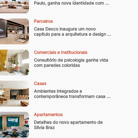
Paulo, ganha nova identidade com 
reforma que equilibra memória afetiva 
e sofisticação contemporânea
Parceiros
Casa Dexco inaugura um novo 
capítulo para a arquitetura e design 
brasileiro
Comerciais e Institucionais
Consultório de psicologia ganha vida 
com paredes coloridas
Casas
Ambientes integrados e 
contemporâneos transformam casa 
paulistana de 300 m² em refúgio
Apartamentos
Detalhes do novo apartamento de 
Silvia Braz