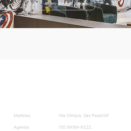
Quero divulgar artigos
ite
Contato
Matérias
Vila Olímpia, São Paulo/SP
Agenda
(15) 99184-6222