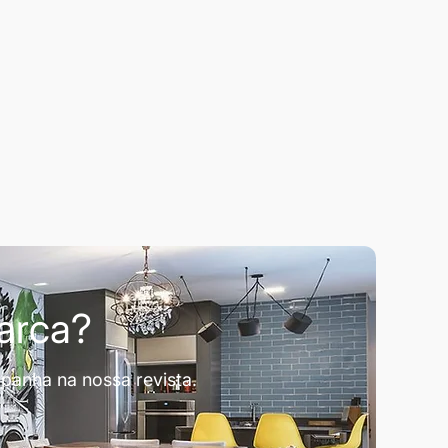
marca?
panha na nossa revista.
.