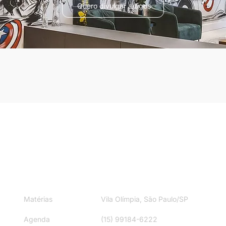
Quero divulgar artigos
ite
Contato
Matérias
Vila Olímpia, São Paulo/SP
Agenda
(15) 99184-6222