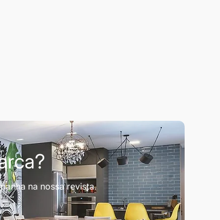
marca?
panha na nossa revista.
.