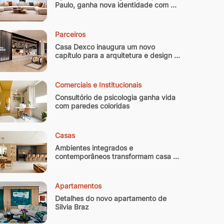
Paulo, ganha nova identidade com 
reforma que equilibra memória afetiva 
e sofisticação contemporânea
Parceiros
Casa Dexco inaugura um novo 
capítulo para a arquitetura e design 
brasileiro
Comerciais e Institucionais
Consultório de psicologia ganha vida 
com paredes coloridas
Casas
Ambientes integrados e 
contemporâneos transformam casa 
paulistana de 300 m² em refúgio
Apartamentos
Detalhes do novo apartamento de 
Silvia Braz