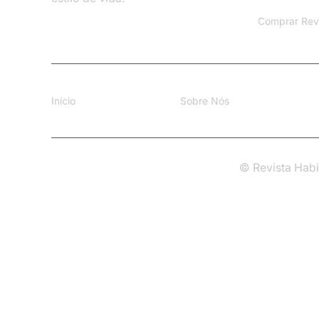
Comprar Rev
Início
Sobre Nós
© Revista Habi