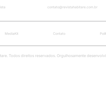
ista
contato@revistahabitare.com.br
MediaKit
Contato
Pol
tare. Todos direitos reservados. Orgulhosamente desenvolv