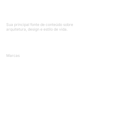
fontes de luz e criar camadas bem 
planejadas é uma das principais estratégias 
para transformar o...
Sua principal fonte de conteúdo sobre
arquitetura, design e estilo de vida.
Mapa do Site
Marcas
Profissionais
Comprar Revista
Matérias
Agenda
Contato
Vila Olímpia, São Paulo/SP