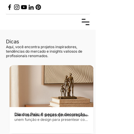
Dicas
Aqui, você encontra projetos inspiradores,
tendências do mercado e insights valiosos de
profissionais renomados.
Dia dos Pais: 6 peças de decoração 
MART aposta em taças, jogos e objetos que 
para presentear
unem função e design para presentear com 
afeto Texto: Revista Habitare Fotos: 
Divulgação Presentear no Dia dos Pais é 
sempre marcado por repetir a mesma lista: 