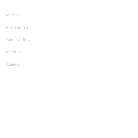
Mapa do Site
Marcas
Profissionais
Comprar Revista
Matérias
Agenda
Contato
Vila Olímpia, São Paulo/SP
(15) 99184-6222
contato@revistahabitare.com.br
Siga-nos