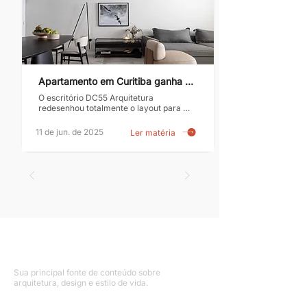
Apartamento em Curitiba ganha 
projeto minimalista e elegante
O escritório DC55 Arquitetura 
redesenhou totalmente o layout para 
atender o casal de moradores e suas 
duas filhas
11 de jun. de 2025
Ler matéria
Sua principal fonte de conteúdo sobre
arquitetura, design e estilo de vida.