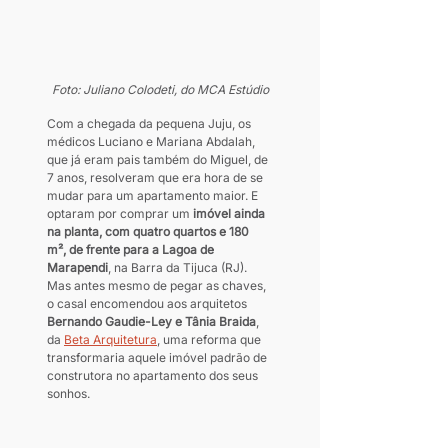
Foto: Juliano Colodeti, do MCA Estúdio
Com a chegada da pequena Juju, os 
médicos Luciano e Mariana Abdalah, 
que já eram pais também do Miguel, de 
7 anos, resolveram que era hora de se 
mudar para um apartamento maior. E 
optaram por comprar um 
imóvel ainda 
na planta, com quatro quartos e 180 
m², de frente para a Lagoa de 
Marapendi
, na Barra da Tijuca (RJ). 
Mas antes mesmo de pegar as chaves, 
o casal encomendou aos arquitetos 
Bernando Gaudie-Ley e Tânia Braida
, 
da 
Beta Arquitetura
, uma reforma que 
transformaria aquele imóvel padrão de 
construtora no apartamento dos seus 
sonhos.