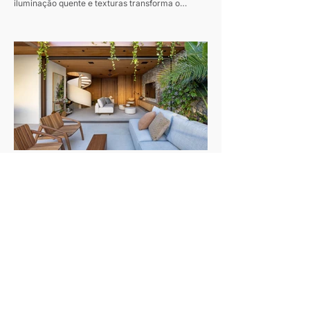
iluminação quente e texturas transforma o
conforto em protagonista dos projetos durante a
estação mais fria do ano Texto: Revista Habitare
Fotos: Miti Same Com a chegada do inverno,
cresce o interesse por interiores que convidam à
permanência. Casas de campo e refúgios em
meio à natureza voltam ao imaginário de quem
busca desacelerar, impulsionando uma estética
baseada em conforto, autenticidade e contato
com materiais naturais. Madeira
Cobertura em Ipanema se transforma em
refúgio contemporâneo inspirado pela
Projeto reorganiza completamente a planta de
vida à beira-mar
uma cobertura duplex de 325 m² e cria
ambientes integrados, luminosos e conectados à
natureza. Texto: Revista Habitare Fotos: Andre
Nazareth Um verdadeiro refúgio urbano e afetivo
à beira mar. Esse foi o desafio entregue pelo
morador ao arquiteto Sebastian Gomez no
projeto desta cobertura no Rio: um reencontro
com memórias afetivas, especialmente com a
praia que frequentava desde a infância e que