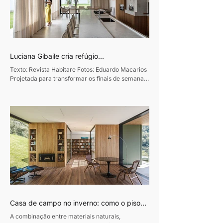
Luciana Gibaile cria refúgio
contemporâneo voltado ao convívio
Texto: Revista Habitare Fotos: Eduardo Macarios
familiar
Projetada para transformar os finais de semana
em momentos de convivência e desaceleração,
esta residência de 320m², em Curitiba, traduz o
desejo de um casal de empresários de criar um
refúgio de convívio e descanso. Assinado pela
designer de interiores Luciana Gibaile, o projeto
organiza todos os ambientes em torno da área de
lazer, concebida como o coração da casa.
Proprietários de um escritório de advocacia, os
moradores vi
Casa de campo no inverno: como o piso
de madeira ajuda a construir ambientes
A combinação entre materiais naturais,
acolhedores