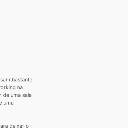
ssam bastante 
orking na 
m de uma sala 
e uma 
ara deixar o 