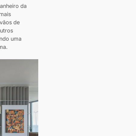
anheiro da 
mais 
 vãos de 
utros 
endo uma 
ma. 