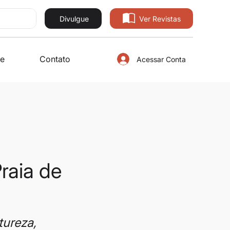
Divulgue
Ver Revistas
e
Contato
Acessar Conta
raia de
tureza, 