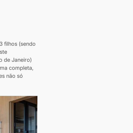
3 filhos (sendo 
ste 
 de Janeiro) 
rma completa, 
es não só 