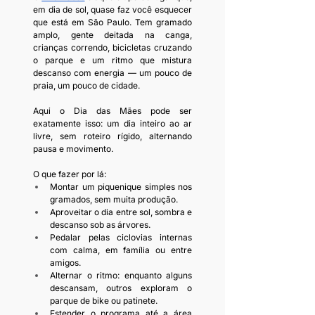
em dia de sol, quase faz você esquecer 
que está em São Paulo. Tem gramado 
amplo, gente deitada na canga, 
crianças correndo, bicicletas cruzando 
o parque e um ritmo que mistura 
descanso com energia — um pouco de 
praia, um pouco de cidade.
Aqui o Dia das Mães pode ser 
exatamente isso: um dia inteiro ao ar 
livre, sem roteiro rígido, alternando 
pausa e movimento.
O que fazer por lá:
Montar um piquenique simples nos 
gramados, sem muita produção.
Aproveitar o dia entre sol, sombra e 
descanso sob as árvores.
Pedalar pelas ciclovias internas 
com calma, em família ou entre 
amigos.
Alternar o ritmo: enquanto alguns 
descansam, outros exploram o 
parque de bike ou patinete.
Estender o programa até a área 