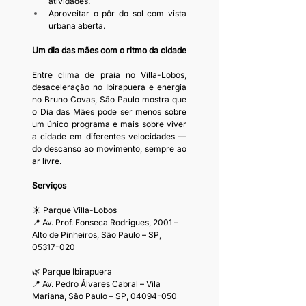
atividades.
Aproveitar o pôr do sol com vista 
urbana aberta.
Um dia das mães com o ritmo da cidade
Entre clima de praia no Villa-Lobos, 
desaceleração no Ibirapuera e energia 
no Bruno Covas, São Paulo mostra que 
o Dia das Mães pode ser menos sobre 
um único programa e mais sobre viver 
a cidade em diferentes velocidades — 
do descanso ao movimento, sempre ao 
ar livre.
Serviços
☀️ Parque Villa-Lobos
📍 Av. Prof. Fonseca Rodrigues, 2001 – 
Alto de Pinheiros, São Paulo – SP, 
05317-020
🌿 Parque Ibirapuera
📍 Av. Pedro Álvares Cabral – Vila 
Mariana, São Paulo – SP, 04094-050