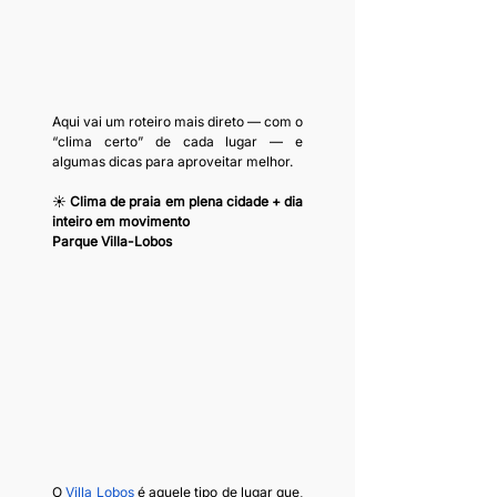
Aqui vai um roteiro mais direto — com o 
“clima certo” de cada lugar — e 
algumas dicas para aproveitar melhor.
☀️ 
Clima de praia em plena cidade + dia 
inteiro em movimento
Parque Villa-Lobos
O 
Villa Lobos
 é aquele tipo de lugar que, 