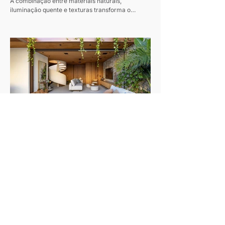
A combinação entre materiais naturais,
acolhedores
iluminação quente e texturas transforma o
conforto em protagonista dos projetos durante a
estação mais fria do ano Texto: Revista Habitare
Fotos: Miti Same Com a chegada do inverno,
cresce o interesse por interiores que convidam à
permanência. Casas de campo e refúgios em
meio à natureza voltam ao imaginário de quem
busca desacelerar, impulsionando uma estética
baseada em conforto, autenticidade e contato
com materiais naturais. Madeira
Cobertura em Ipanema se transforma em
refúgio contemporâneo inspirado pela
Projeto reorganiza completamente a planta de
vida à beira-mar
uma cobertura duplex de 325 m² e cria
ambientes integrados, luminosos e conectados à
natureza. Texto: Revista Habitare Fotos: Andre
Nazareth Um verdadeiro refúgio urbano e afetivo
à beira mar. Esse foi o desafio entregue pelo
morador ao arquiteto Sebastian Gomez no
projeto desta cobertura no Rio: um reencontro
com memórias afetivas, especialmente com a