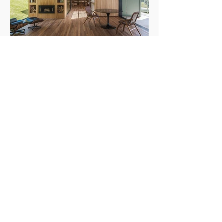
Proprietários de um escritório de advocacia, os
moradores vi
Casa de campo no inverno: como o piso
de madeira ajuda a construir ambientes
A combinação entre materiais naturais,
acolhedores
iluminação quente e texturas transforma o
conforto em protagonista dos projetos durante a
estação mais fria do ano Texto: Revista Habitare
Fotos: Miti Same Com a chegada do inverno,
cresce o interesse por interiores que convidam à
permanência. Casas de campo e refúgios em
meio à natureza voltam ao imaginário de quem
busca desacelerar, impulsionando uma estética
baseada em conforto, autenticidade e contato
com materiais naturais. Madeira
Cobertura em Ipanema se transforma em
refúgio contemporâneo inspirado pela
Projeto reorganiza completamente a planta de
vida à beira-mar