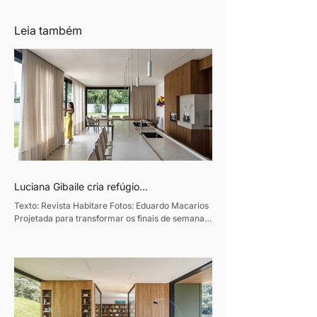
Leia também
Luciana Gibaile cria refúgio
contemporâneo voltado ao convívio
Texto: Revista Habitare Fotos: Eduardo Macarios
familiar
Projetada para transformar os finais de semana
em momentos de convivência e desaceleração,
esta residência de 320m², em Curitiba, traduz o
desejo de um casal de empresários de criar um
refúgio de convívio e descanso. Assinado pela
designer de interiores Luciana Gibaile, o projeto
organiza todos os ambientes em torno da área de
lazer, concebida como o coração da casa.