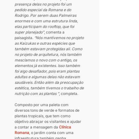
presença delas no projeto foi um 
pedido especial da Romana e do 
Rodrigo. Por serem duas Palmeiras 
enormes e com uma estrutura linda, 
elas participam do rooftop, que foi 
super planejado”
, comenta a 
paisagista. 
“Nós mantivemos no projeto 
as Kaizukas e outras espécies que 
também estavam protegidas ali. Como 
no projeto de arquitetura, nós também 
mesclamos o novo com o antigo, os 
elementos já existentes. Isso também 
foi algo desafiador, pois eram plantas 
adultas e algumas delas não estavam 
saudáveis. Então além da preocupação 
estética, também tivemos o trabalho de 
nutrição com as plantas ”
, completa.
Composto por uma paleta com 
diversos tons de verde e formatos de 
plantas tropicais, que tem como 
objetivo abraçar os visitantes e ajudar 
a contar a mensagem da 
Clínica 
Romana
, o jardim conta com uma 
infraestrutura também ganha 