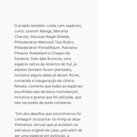
O projeto também conta com espécies, 
como Jasmim Manga, Maranta 
Charuto, Alocasia Regal Shields, 
Philodendron Melinonii Talo Rubro, 
Philodendron Pinnatifidum, Palmeira 
Phoenix Roebelenii e Chapéu do 
Panamá. Sete Ipês Brancos, uma 
espécie nativa da América do Sul, já 
adultos também foram plantados, 
inclusive alguns deles já deram flores, 
coroando a inauguração da clínica. 
Renata, comenta que todas as espécies 
escolhidas são de baixa manutenção, 
inclusive a grama que foi utilizada, que 
não necessita de poda constante.
“Um dos desafios que encontramos foi 
conseguir incorporar no living as duas 
Palmeiras Jerivás que já existiam na 
estrutura original da casa, pois além de 
ser uma espécie em extinção, a 