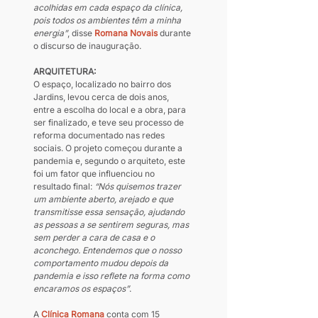
acolhidas em cada espaço da clínica, 
pois todos os ambientes têm a minha 
energia”
, disse 
Romana Novais
 durante 
o discurso de inauguração.
ARQUITETURA:
O espaço, localizado no bairro dos 
Jardins, levou cerca de dois anos, 
entre a escolha do local e a obra, para 
ser finalizado, e teve seu processo de 
reforma documentado nas redes 
sociais. O projeto começou durante a 
pandemia e, segundo o arquiteto, este 
foi um fator que influenciou no 
resultado final: 
“Nós quisemos trazer 
um ambiente aberto, arejado e que 
transmitisse essa sensação, ajudando 
as pessoas a se sentirem seguras, mas 
sem perder a cara de casa e o 
aconchego. Entendemos que o nosso 
comportamento mudou depois da 
pandemia e isso reflete na forma como 
encaramos os espaços”
.
A 
Clínica Romana
 conta com 15 