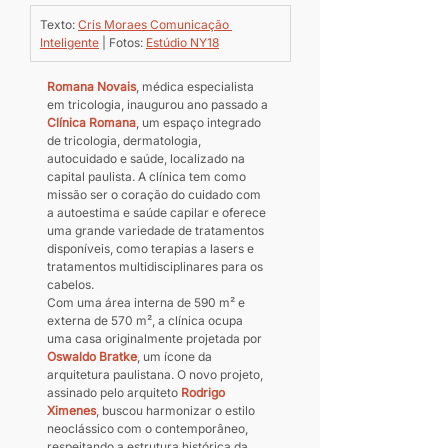
Texto: 
Cris Moraes Comunicação 
Inteligente
 | Fotos: 
Estúdio NY18
Romana Novais
, médica especialista 
em tricologia, inaugurou ano passado a 
Clínica Romana
, um espaço integrado 
de tricologia, dermatologia, 
autocuidado e saúde, localizado na 
capital paulista. A clínica tem como 
missão ser o coração do cuidado com 
a autoestima e saúde capilar e oferece 
uma grande variedade de tratamentos 
disponíveis, como terapias a lasers e 
tratamentos multidisciplinares para os 
cabelos.
Com uma área interna de 590 m² e 
externa de 570 m², a clínica ocupa 
uma casa originalmente projetada por 
Oswaldo Bratke
, um ícone da 
arquitetura paulistana. O novo projeto, 
assinado pelo arquiteto 
Rodrigo 
Ximenes
, buscou harmonizar o estilo 
neoclássico com o contemporâneo, 
respeitando a estrutura histórica da 