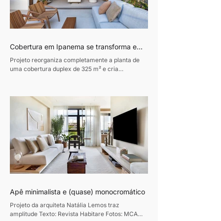
Cobertura em Ipanema se transforma em
refúgio contemporâneo inspirado pela
Projeto reorganiza completamente a planta de
vida à beira-mar
uma cobertura duplex de 325 m² e cria
ambientes integrados, luminosos e conectados à
natureza. Texto: Revista Habitare Fotos: Andre
Nazareth Um verdadeiro refúgio urbano e afetivo
à beira mar. Esse foi o desafio entregue pelo
morador ao arquiteto Sebastian Gomez no
projeto desta cobertura no Rio: um reencontro
com memórias afetivas, especialmente com a
praia que frequentava desde a infância e que
sempre fez parte de sua história.
Apê minimalista e (quase) monocromático
Projeto da arquiteta Natália Lemos traz
amplitude Texto: Revista Habitare Fotos: MCA