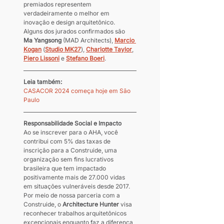
premiados representem 
verdadeiramente o melhor em 
inovação e design arquitetônico. 
Alguns dos jurados confirmados são 
Ma Yangsong
 (MAD Architects), 
Marcio 
Kogan
 (
Studio MK27
), 
Charlotte Taylor
, 
Piero Lissoni
 e 
Stefano Boeri
.
Leia também:
CASACOR 2024 começa hoje em São 
Paulo
Responsabilidade Social e Impacto
Ao se inscrever para o AHA, você 
contribui com 5% das taxas de 
inscrição para a Construide, uma 
organização sem fins lucrativos 
brasileira que tem impactado 
positivamente mais de 27.000 vidas 
em situações vulneráveis desde 2017. 
Por meio de nossa parceria com a 
Construide, o 
Architecture Hunter
 visa 
reconhecer trabalhos arquitetônicos 
excepcionais enquanto faz a diferença 