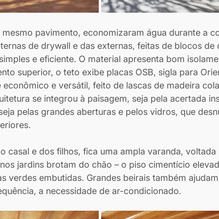
o mesmo pavimento, economizaram água durante a co
ternas de drywall e das externas, feitas de blocos de
 simples e eficiente. O material apresenta bom isolame
nto superior, o teto exibe placas OSB, sigla para Orie
é econômico e versátil, feito de lascas de madeira col
itetura se integrou à paisagem, seja pela acertada in
seja pelas grandes aberturas e pelos vidros, que des
eriores.
o casal e dos filhos, fica uma ampla varanda, voltada 
os jardins brotam do chão – o piso cimentício elevad
as verdes embutidas. Grandes beirais também ajudam 
equência, a necessidade de ar-condicionado.