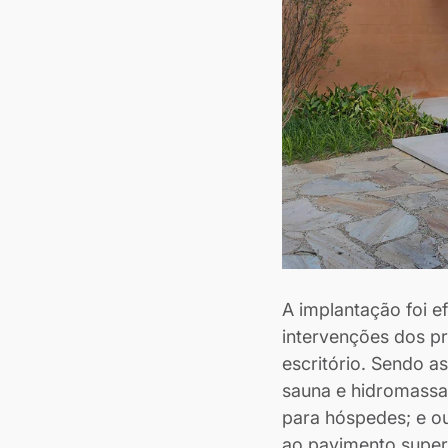
A implantação foi e
intervenções dos pr
escritório. Sendo a
sauna e hidromassag
para hóspedes; e ou
ao pavimento superi