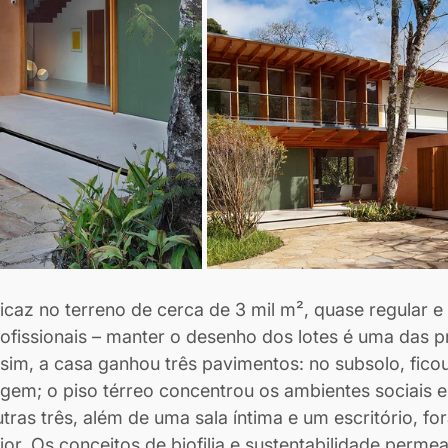
ficaz no terreno de cerca de 3 mil m², quase regular e
ofissionais – manter o desenho dos lotes é uma das p
ssim, a casa ganhou três pavimentos: no subsolo, fico
em; o piso térreo concentrou os ambientes sociais e 
tras três, além de uma sala íntima e um escritório, fo
or. Os conceitos de biofilia e sustentabilidade perme