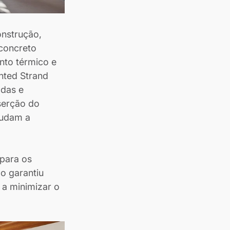
nstrução, 
 concreto 
nto térmico e 
nted Strand 
adas e 
serção do 
nudam a 
para os 
o garantiu 
a minimizar o 