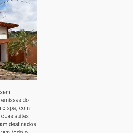
 sem 
remissas do 
u o spa, com 
duas suítes 
ram destinados 
aram todo o 