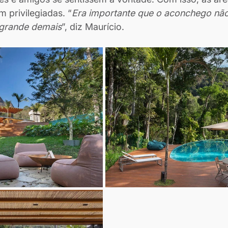
 privilegiadas. “
Era importante que o aconchego não
 grande demais
”, diz Maurício.