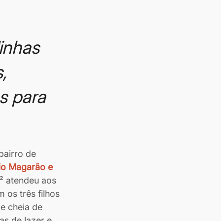
inhas 
, 
s para 
airro de 
io Magarão e 
² atendeu aos 
os três filhos 
e cheia de 
as de lazer e 