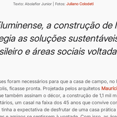
Texto: Abolafior Junior | Fotos: 
Juliano Colodeti
luminense, a construção de l
legia as soluções sustentáveis
ileiro e áreas sociais voltada
es foram necessários para que a casa de campo, no b
is, ficasse pronta. Projetada pelos arquitetos 
Mauríc
ue também assinam o décor, a construção de 1,1 mil m
tários, um casal na faixa dos 45 anos que convive com 
 tinha a expectativa de desfrutar de uma casa prática 
tes e amigos se sentissem à vontade. Com isso, as áre