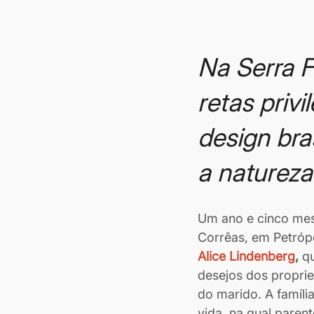
Na Serra F
retas privi
design bras
a natureza
Um ano e cinco mes
Corrêas, em Petrópol
Alice Lindenberg
,
 q
desejos dos proprie
do marido. A família
vida, na qual paren