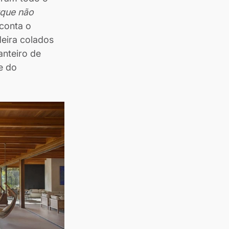
que não 
 conta o 
eira colados 
nteiro de 
e do 