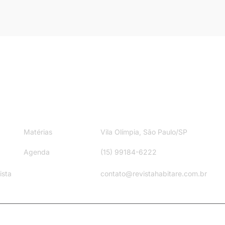
ite
Contato
Matérias
Vila Olímpia, São Paulo/SP
Agenda
(15) 99184-6222
ista
contato@revistahabitare.com.br