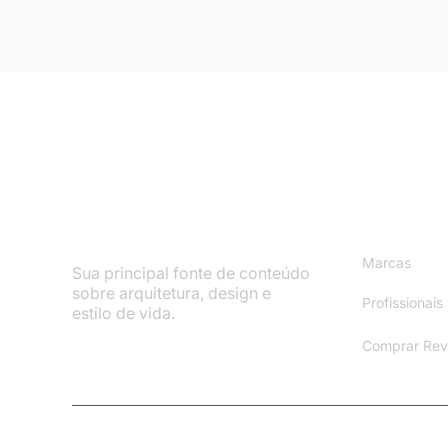
Mapa do S
Marcas
Sua principal fonte de conteúdo
sobre arquitetura, design e
Profissionais
estilo de vida.
Comprar Rev