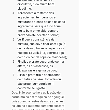
ciboulette, tudo muito bem 
picadinho;
Acrescente o restante dos 
ingredientes, temperando e 
misturando a cada adição de cada 
ingrediente para que tudo fique 
muito bem envolvido, sempre 
provando até acertar o sabor;
Verifique a consistência da 
mistura, que deve ficar com liga (a 
gema de ovo faz este papel, caso 
não queira utilizá-la, acerte a liga 
com 1 colher de sopa de maionese);
Finalize o prato decorando com a 
alfafa, as ervas fresca, as 
alcaparras e a gema de ovo;
Sirva o prato frio e acompanhe 
com fatias de pães, torradas ou 
pão preto (pumpernickel), 
conforme seu gosto.
Obs.: Não aconselho a utilização de 
carne moída em máquina de açougue, 
pois acumula restos de outras carnes 
na lâmina e automaticamente passará 