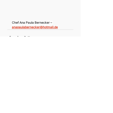
Chef Ana Paula Bernecker – 
anapaulabernecker@hotmail.de
Leia também