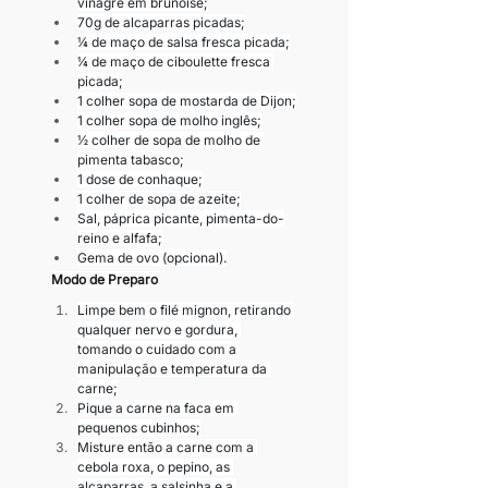
vinagre em brunoise;
70g de alcaparras picadas;
¼ de maço de salsa fresca picada;
¼ de maço de ciboulette fresca 
picada;
1 colher sopa de mostarda de Dijon;
1 colher sopa de molho inglês;
½ colher de sopa de molho de 
pimenta tabasco;
1 dose de conhaque;
1 colher de sopa de azeite;
Sal, páprica picante, pimenta-do-
reino e alfafa;
Gema de ovo (opcional).
Modo de Preparo
Limpe bem o filé mignon, retirando 
qualquer nervo e gordura, 
tomando o cuidado com a 
manipulação e temperatura da 
carne;
Pique a carne na faca em 
pequenos cubinhos;
Misture então a carne com a 
cebola roxa, o pepino, as 
alcaparras, a salsinha e a 