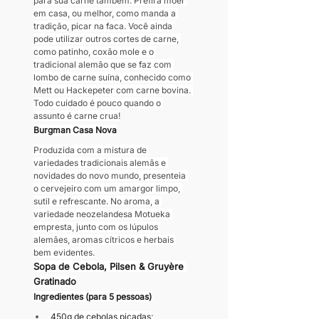
para sua carne também. Prefira moer 
em casa, ou melhor, como manda a 
tradição, picar na faca. Você ainda 
pode utilizar outros cortes de carne, 
como patinho, coxão mole e o 
tradicional alemão que se faz com 
lombo de carne suína, conhecido como 
Mett ou Hackepeter com carne bovina. 
Todo cuidado é pouco quando o 
assunto é carne crua!
Burgman Casa Nova
Produzida com a mistura de 
variedades tradicionais alemãs e 
novidades do novo mundo, presenteia 
o cervejeiro com um amargor limpo, 
sutil e refrescante. No aroma, a 
variedade neozelandesa Motueka 
empresta, junto com os lúpulos 
alemães, aromas cítricos e herbais 
bem evidentes.
Sopa de Cebola, Pilsen & Gruyère 
Gratinado
Ingredientes (para 5 pessoas)
450g de cebolas picadas;