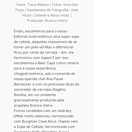
Texto: Tiana Ribeiro | Fotos: Vinni Del 
Poço | Assistentes de Fotografia: José 
Victor Castedo e Raiza Holtz | 
Produção: Branca Vieira
Então, escolhemos para o nosso 
Editorial Gastronômico uma super sopa 
de cebola, daquelas impossíveis de se 
tomar um pote só! Mas o diferencial 
ficou por conta da cerveja – sim, ela 
harmoniza com sopas! E por isso 
escolhemos a Beer Caps como cenário 
para a nossa experiência 
zitogastronômica, sob o comando da 
nossa querida chef Ana Paula 
Bernecker e com as preciosas dicas do 
sommelier de cervejas Rogério 
Bonilha, em um ambiente 
graciosamente produzido pela 
arquiteta Branca Vieira.
Fomos recebidos com um tatársky 
biftek muito saboroso, harmonizado 
com Burgman Casa Nova. Depois veio 
a Sopa de Cebola, harmonizada com 
Paulanner Hefe-Weissbier. E para 