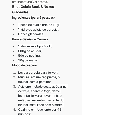
um inconfundível aroma.
Brie, Geleia Bock & Nozes 
Glaceadas
Ingredientes (para 5 pessoas)
1 peça de queijo brie de 1 kg;
1 vidro de geleia de cerveja;
Nozes glaceadas.
Para a Geleia de Cerveja
1l de cerveja tipo Bock;
800g de açúcar;
50g de pectina;
30g de malte.
Modo de preparo
Leve a cerveja para ferver;
Misture, em um recipiente, o 
açúcar com a pectina;
Adicione metade deste açúcar na 
cerveja, abaixe o fogo, deixe 
levantar fervura novamente e 
então acrescente o restante do 
açúcar misturado com o malte;
Cozinhe em fogo lento por 45 
minutos;