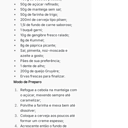
50g de açúcar refinado;
50g de manteiga sem sal;
50g de farinha de trigo;
200ml de cerveja tipo pilsen;
1,5l de fundo de carne saboroso;
1 buquê garni;
10g de gengibre fresco ralado;
8g de Kummel;
8g de páprica picante;
Sal, pimenta, noz-moscada e 
azeite a gosto;
Pães de sua preferência;
1 dente de alho;
200g de queijo Gruyère;
Ervas frescas para finalizar.
Modo de Preparo
Refogue a cebola na manteiga com 
o açúcar, mexendo sempre até 
caramelizar;
Polvilhe a farinha e mexa bem até 
dissolver;
Coloque a cerveja aos poucos até 
formar um creme espesso;
Acrescente então o fundo de 