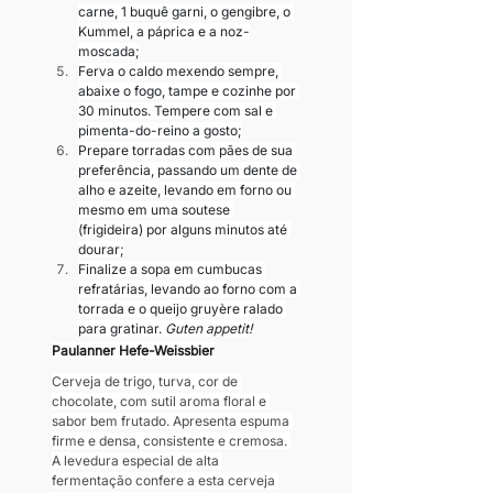
carne, 1 buquê garni, o gengibre, o 
Kummel, a páprica e a noz-
moscada;
Ferva o caldo mexendo sempre, 
abaixe o fogo, tampe e cozinhe por 
30 minutos. Tempere com sal e 
pimenta-do-reino a gosto;
Prepare torradas com pães de sua 
preferência, passando um dente de 
alho e azeite, levando em forno ou 
mesmo em uma soutese 
(frigideira) por alguns minutos até 
dourar;
Finalize a sopa em cumbucas 
refratárias, levando ao forno com a 
torrada e o queijo gruyère ralado 
para gratinar. 
Guten appetit!
Paulanner Hefe-Weissbier
Cerveja de trigo, turva, cor de 
chocolate, com sutil aroma floral e 
sabor bem frutado. Apresenta espuma 
firme e densa, consistente e cremosa. 
A levedura especial de alta 
fermentação confere a esta cerveja 