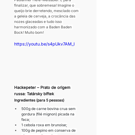
finalizar, que sobremesa! Imagine o 
queijo brie derretendo, mesclado com 
a geleia de cerveja, a crocância das 
nozes glaceadas e tudo isso 
harmonizado com a Baden Baden 
Bock! Muito bom!
https://youtu.be/s4pUkv7AM_I
Hackepeter – Prato de origem 
russa: Tatársky biftek
Ingredientes (para 5 pessoas)
500g de carne bovina crua sem 
gordura (filé mignon) picada na 
faca;
1 cebola roxa em brunoise;
100g de pepino em conserva de 