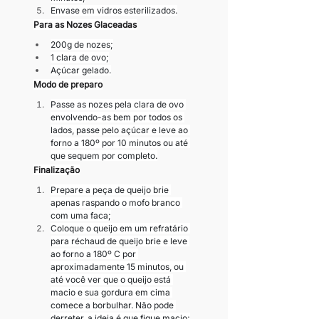
Envase em vidros esterilizados.
Para as Nozes Glaceadas
200g de nozes;
1 clara de ovo;
Açúcar gelado.
Modo de preparo
Passe as nozes pela clara de ovo 
envolvendo-as bem por todos os 
lados, passe pelo açúcar e leve ao 
forno a 180º por 10 minutos ou até 
que sequem por completo.
Finalização
Prepare a peça de queijo brie 
apenas raspando o mofo branco 
com uma faca;
Coloque o queijo em um refratário 
para réchaud de queijo brie e leve 
ao forno a 180º C por 
aproximadamente 15 minutos, ou 
até você ver que o queijo está 
macio e sua gordura em cima 
comece a borbulhar. Não pode 
derreter, a ideia é que fique macio;