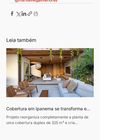
@mariliaveigainteriores
Leia também
Cobertura em Ipanema se transforma em
refúgio contemporâneo inspirado pela
Projeto reorganiza completamente a planta de
vida à beira-mar
uma cobertura duplex de 325 m² e cria
ambientes integrados, luminosos e conectados à
natureza. Texto: Revista Habitare Fotos: Andre
Nazareth Um verdadeiro refúgio urbano e afetivo