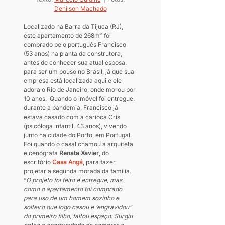
Denilson Machado
Localizado na Barra da Tijuca (RJ), 
este apartamento de 268m² foi 
comprado pelo português Francisco 
(53 anos) na planta da construtora, 
antes de conhecer sua atual esposa, 
para ser um pouso no Brasil, já que sua 
empresa está localizada aqui e ele 
adora o Rio de Janeiro, onde morou por 
10 anos.  Quando o imóvel foi entregue, 
durante a pandemia, Francisco já 
estava casado com a carioca Cris 
(psicóloga infantil, 43 anos), vivendo 
junto na cidade do Porto, em Portugal. 
Foi quando o casal chamou a arquiteta 
e cenógrafa 
Renata Xavier
, do 
escritório 
Casa Angá
, para fazer 
projetar a segunda morada da família. 
“
O projeto foi feito e entregue, mas, 
como o apartamento foi comprado 
para uso de um homem sozinho e 
solteiro que logo casou e ‘engravidou” 
do primeiro filho, faltou espaço. Surgiu 