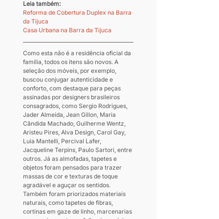
Leia também:
Reforma de Cobertura Duplex na Barra 
da Tijuca
Casa Urbana na Barra da Tijuca
Como esta não é a residência oficial da 
família, todos os itens são novos. A 
seleção dos móveis, por exemplo, 
buscou conjugar autenticidade e 
conforto, com destaque para peças 
assinadas por designers brasileiros 
consagrados, como Sergio Rodrigues, 
Jader Almeida, Jean Gillon, Maria 
Cândida Machado, Guilherme Wentz, 
Aristeu Pires, Alva Design, Carol Gay, 
Luia Mantelli, Percival Lafer, 
Jacqueline Terpins, Paulo Sartori, entre 
outros. Já as almofadas, tapetes e 
objetos foram pensados para trazer 
massas de cor e texturas de toque 
agradável e aguçar os sentidos. 
Também foram priorizados materiais 
naturais, como tapetes de fibras, 
cortinas em gaze de linho, marcenarias 