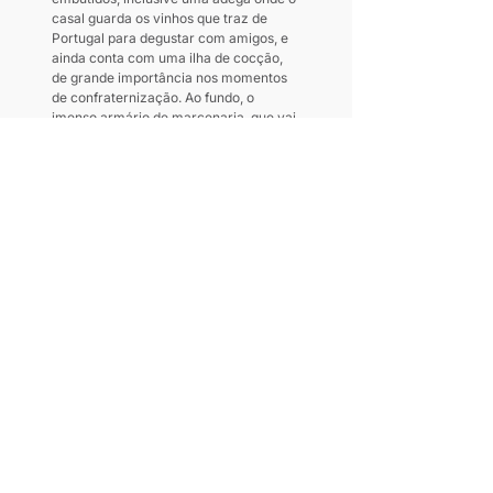
casal guarda os vinhos que traz de 
Portugal para degustar com amigos, e 
ainda conta com uma ilha de cocção, 
de grande importância nos momentos 
de confraternização. Ao fundo, o 
imenso armário de marcenaria, que vai 
do piso ao teto, tem as duas portas 
laterais escamoteáveis e funciona 
como despensa, louceiro (com 
iluminação interna) e local para 
armazenar utensílios maiores.
Renata Xavier – 
@casa_anga
Leia também