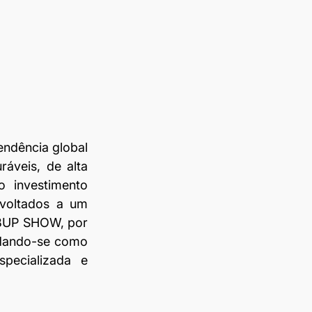
ndência global 
áveis, de alta 
 investimento 
voltados a um 
ABUP SHOW, por 
idando-se como 
pecializada e 