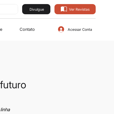
Divulgue
Ver Revistas
e
Contato
Acessar Conta
futuro
linha 