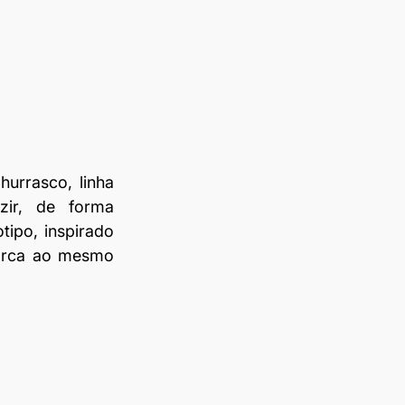
urrasco, linha 
r, de forma 
ipo, inspirado 
arca ao mesmo 