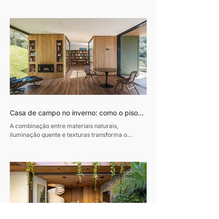
esta residência de 320m², em Curitiba, traduz o
desejo de um casal de empresários de criar um
refúgio de convívio e descanso. Assinado pela
designer de interiores Luciana Gibaile, o projeto
organiza todos os ambientes em torno da área de
lazer, concebida como o coração da casa.
Proprietários de um escritório de advocacia, os
moradores vi
Casa de campo no inverno: como o piso
de madeira ajuda a construir ambientes
A combinação entre materiais naturais,
acolhedores
iluminação quente e texturas transforma o
conforto em protagonista dos projetos durante a
estação mais fria do ano Texto: Revista Habitare
Fotos: Miti Same Com a chegada do inverno,
cresce o interesse por interiores que convidam à
permanência. Casas de campo e refúgios em
meio à natureza voltam ao imaginário de quem
busca desacelerar, impulsionando uma estética
baseada em conforto, autenticidade e contato
com materiais naturais. Madeira