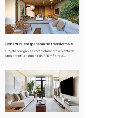
Cobertura em Ipanema se transforma em
refúgio contemporâneo inspirado pela
Projeto reorganiza completamente a planta de
vida à beira-mar
uma cobertura duplex de 325 m² e cria
ambientes integrados, luminosos e conectados à
natureza. Texto: Revista Habitare Fotos: Andre
Nazareth Um verdadeiro refúgio urbano e afetivo
à beira mar. Esse foi o desafio entregue pelo
morador ao arquiteto Sebastian Gomez no
projeto desta cobertura no Rio: um reencontro
com memórias afetivas, especialmente com a
praia que frequentava desde a infância e que
sempre fez parte de sua história.