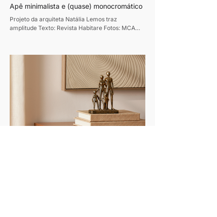
Apê minimalista e (quase) monocromático
Projeto da arquiteta Natália Lemos traz
amplitude Texto: Revista Habitare Fotos: MCA
Estúdio Foi amor à primeira vista... pela cidade.
Quando o francês Jordan chegou ao Rio, ele se
encantou tanto que decidiu ficar por aqui mesmo.
E foi logo procurar um cantinho pra chamar de
seu. O imóvel escolhido – um apartamento com
cerca de 100 metros quadrados no Leblon – era
daqueles bem antigos e precisou passar por uma
reforma completa. "Quebramos tudo. Deixamos
o apartamento no osso
Dia dos Pais: 6 peças de decoração para
presentear
MART aposta em taças, jogos e objetos que unem
função e design para presentear com afeto
Texto: Revista Habitare Fotos: Divulgação
Presentear no Dia dos Pais é sempre marcado
por repetir a mesma lista: carteira, perfume,
camisa de time. Mas olhar para como cada pai
usa a casa de um jeito diferente, e escolher o