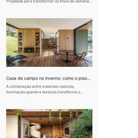
Projetada para transformar os finais de semana
em momentos de convivência e desaceleração,
esta residência de 320m², em Curitiba, traduz o
desejo de um casal de empresários de criar um
refúgio de convívio e descanso. Assinado pela
designer de interiores Luciana Gibaile, o projeto
organiza todos os ambientes em torno da área de
lazer, concebida como o coração da casa.
Proprietários de um escritório de advocacia, os
moradores vi
Casa de campo no inverno: como o piso
de madeira ajuda a construir ambientes
A combinação entre materiais naturais,
acolhedores
iluminação quente e texturas transforma o
conforto em protagonista dos projetos durante a
estação mais fria do ano Texto: Revista Habitare
Fotos: Miti Same Com a chegada do inverno,
cresce o interesse por interiores que convidam à
permanência. Casas de campo e refúgios em
meio à natureza voltam ao imaginário de quem
busca desacelerar, impulsionando uma estética
baseada em conforto, autenticidade e contato