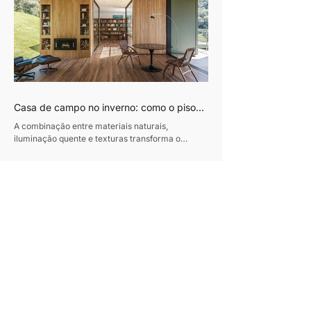
organiza todos os ambientes em torno da área de
lazer, concebida como o coração da casa.
Proprietários de um escritório de advocacia, os
moradores vi
Casa de campo no inverno: como o piso
de madeira ajuda a construir ambientes
A combinação entre materiais naturais,
acolhedores
iluminação quente e texturas transforma o
conforto em protagonista dos projetos durante a
estação mais fria do ano Texto: Revista Habitare
Fotos: Miti Same Com a chegada do inverno,
cresce o interesse por interiores que convidam à
permanência. Casas de campo e refúgios em
meio à natureza voltam ao imaginário de quem
busca desacelerar, impulsionando uma estética
baseada em conforto, autenticidade e contato
com materiais naturais. Madeira