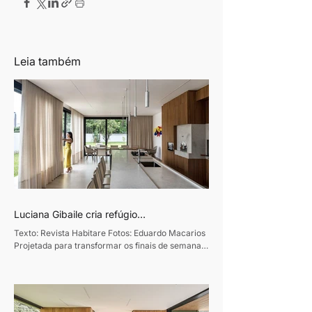
Leia também
Luciana Gibaile cria refúgio
contemporâneo voltado ao convívio
Texto: Revista Habitare Fotos: Eduardo Macarios
familiar
Projetada para transformar os finais de semana
em momentos de convivência e desaceleração,
esta residência de 320m², em Curitiba, traduz o
desejo de um casal de empresários de criar um
refúgio de convívio e descanso. Assinado pela
designer de interiores Luciana Gibaile, o projeto