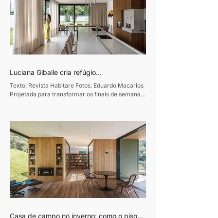
Luciana Gibaile cria refúgio
contemporâneo voltado ao convívio
Texto: Revista Habitare Fotos: Eduardo Macarios
familiar
Projetada para transformar os finais de semana
em momentos de convivência e desaceleração,
esta residência de 320m², em Curitiba, traduz o
desejo de um casal de empresários de criar um
refúgio de convívio e descanso. Assinado pela
designer de interiores Luciana Gibaile, o projeto
organiza todos os ambientes em torno da área de
lazer, concebida como o coração da casa.
Proprietários de um escritório de advocacia, os
moradores vi
Casa de campo no inverno: como o piso