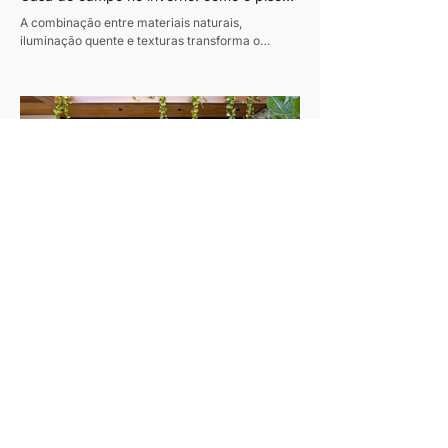
de madeira ajuda a construir ambientes
A combinação entre materiais naturais,
acolhedores
iluminação quente e texturas transforma o
conforto em protagonista dos projetos durante a
estação mais fria do ano Texto: Revista Habitare
Fotos: Miti Same Com a chegada do inverno,
cresce o interesse por interiores que convidam à
permanência. Casas de campo e refúgios em
meio à natureza voltam ao imaginário de quem
busca desacelerar, impulsionando uma estética
baseada em conforto, autenticidade e contato
com materiais naturais. Madeira
Cobertura em Ipanema se transforma em
refúgio contemporâneo inspirado pela
Projeto reorganiza completamente a planta de
vida à beira-mar
uma cobertura duplex de 325 m² e cria
ambientes integrados, luminosos e conectados à
natureza. Texto: Revista Habitare Fotos: Andre
Nazareth Um verdadeiro refúgio urbano e afetivo
à beira mar. Esse foi o desafio entregue pelo
morador ao arquiteto Sebastian Gomez no
projeto desta cobertura no Rio: um reencontro