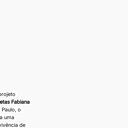
projeto 
tetas Fabiana 
 Paulo, o 
ta uma 
vivência de 