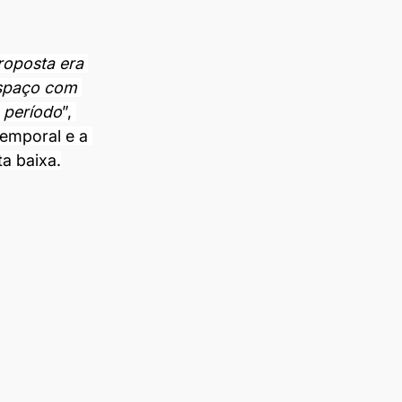
roposta era 
espaço com 
 período
”, 
temporal e a 
a baixa.