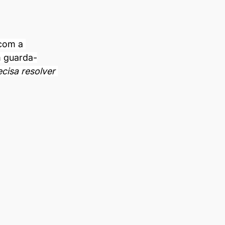
com a 
m guarda-
cisa resolver 