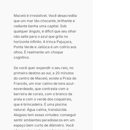
Maceió é irresistível. Você desacredita 
que um mar tão chocante, brilhante e 
radiante banha uma capital. Sob 
qualquer ângulo, é difícil que seu olhar 
não salte para o azul que grita no 
horizonte infinito. A trinca Pajuçara, 
Ponta Verde e Jatiúca é um colírio aos 
olhos. É realmente um choque 
cognitivo.
Se você quer expandir o seu raio, no 
primeiro destino ao sul, a 20 minutos 
do centro de Maceió, existe a Praia do 
Francês, um mar calmo de tons azul-
esverdeado, que contrasta com a 
barreira de corais, com o branco da 
areia e com o verde dos coqueirais, 
que é brincadeira. É uma piscina 
natural. Água calma, translúcida.
Alagoas tem essas virtudes: conseguir 
sentir ambientes paradisíacos em um 
espaço bem curto de diâmetro. Você 