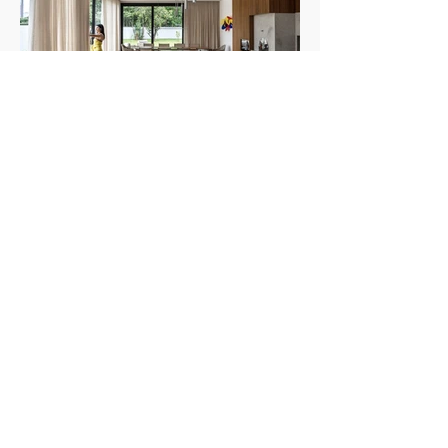
Luciana Gibaile cria refúgio
contemporâneo voltado ao convívio
Texto: Revista Habitare Fotos: Eduardo Macarios
familiar
Projetada para transformar os finais de semana
em momentos de convivência e desaceleração,
esta residência de 320m², em Curitiba, traduz o
desejo de um casal de empresários de criar um
refúgio de convívio e descanso. Assinado pela
designer de interiores Luciana Gibaile, o projeto
organiza todos os ambientes em torno da área de
lazer, concebida como o coração da casa.
Proprietários de um escritório de advocacia, os
moradores vi
Casa de campo no inverno: como o piso