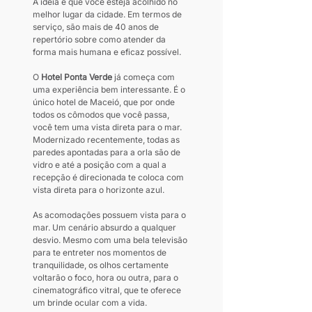
A ideia é que você esteja acolhido no 
melhor lugar da cidade. Em termos de 
serviço, são mais de 40 anos de 
repertório sobre como atender da 
forma mais humana e eficaz possível.
O 
Hotel Ponta Verde
 já começa com 
uma experiência bem interessante. É o 
único hotel de Maceió, que por onde 
todos os cômodos que você passa, 
você tem uma vista direta para o mar. 
Modernizado recentemente, todas as 
paredes apontadas para a orla são de 
vidro e até a posição com a qual a 
recepção é direcionada te coloca com 
vista direta para o horizonte azul.
As acomodações possuem vista para o 
mar. Um cenário absurdo a qualquer 
desvio. Mesmo com uma bela televisão 
para te entreter nos momentos de 
tranquilidade, os olhos certamente 
voltarão o foco, hora ou outra, para o 
cinematográfico vitral, que te oferece 
um brinde ocular com a vida.