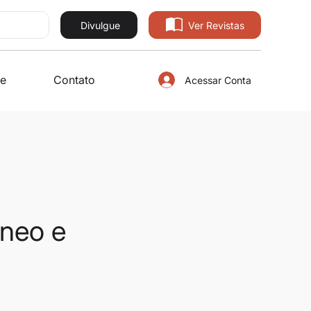
Divulgue
Ver Revistas
e
Contato
Acessar Conta
âneo e