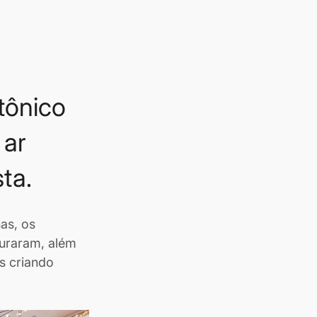
tônico 
ar 
ta.
as, os 
uraram, além 
s criando 