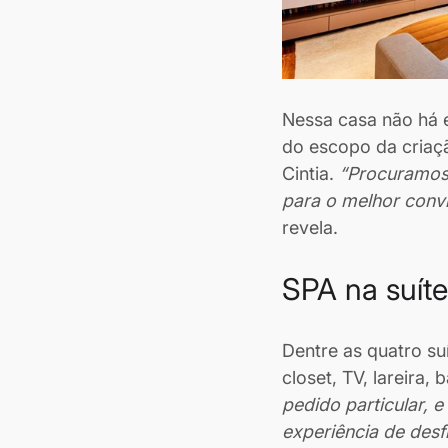
Nessa casa não há 
do escopo da criaçã
Cintia. 
“Procuramos r
para o melhor conví
revela.
SPA na suít
Dentre as quatro su
closet, TV, lareira,
pedido particular, 
experiência de desf