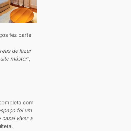
os fez parte 
reas de lazer 
uíte máster
”, 
é completa com 
espaço foi um 
casal viver a 
iteta.