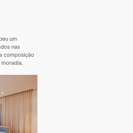
beu um 
ados nas 
ma composição 
a moradia.