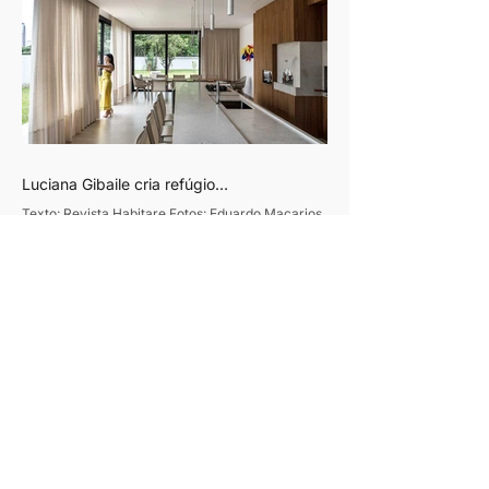
Luciana Gibaile cria refúgio
contemporâneo voltado ao convívio
Texto: Revista Habitare Fotos: Eduardo Macarios
familiar
Projetada para transformar os finais de semana
em momentos de convivência e desaceleração,
esta residência de 320m², em Curitiba, traduz o
desejo de um casal de empresários de criar um
refúgio de convívio e descanso. Assinado pela
designer de interiores Luciana Gibaile, o projeto
organiza todos os ambientes em torno da área de
lazer, concebida como o coração da casa.
Proprietários de um escritório de advocacia, os
moradores vi