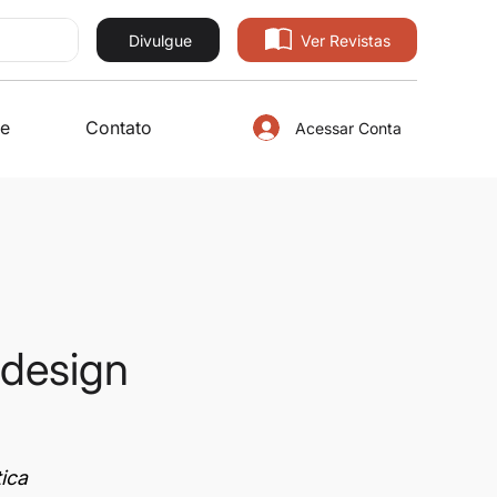
Divulgue
Ver Revistas
e
Contato
Acessar Conta
 design
ica 