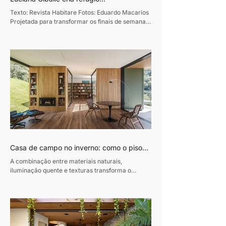
contemporâneo voltado ao convívio
Texto: Revista Habitare Fotos: Eduardo Macarios
familiar
Projetada para transformar os finais de semana
em momentos de convivência e desaceleração,
esta residência de 320m², em Curitiba, traduz o
desejo de um casal de empresários de criar um
refúgio de convívio e descanso. Assinado pela
designer de interiores Luciana Gibaile, o projeto
organiza todos os ambientes em torno da área de
lazer, concebida como o coração da casa.
Proprietários de um escritório de advocacia, os
moradores vi
Casa de campo no inverno: como o piso
de madeira ajuda a construir ambientes
A combinação entre materiais naturais,
acolhedores
iluminação quente e texturas transforma o
conforto em protagonista dos projetos durante a
estação mais fria do ano Texto: Revista Habitare
Fotos: Miti Same Com a chegada do inverno,
cresce o interesse por interiores que convidam à
permanência. Casas de campo e refúgios em
meio à natureza voltam ao imaginário de quem