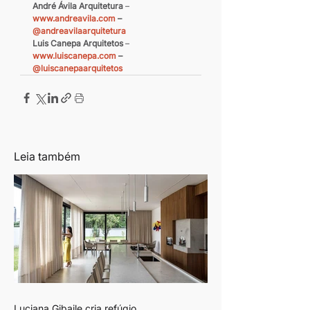
André Ávila Arquitetura
 – 
www.andreavila.com
 – 
@andreavilaarquitetura
Luis Canepa Arquitetos
 –
www.luiscanepa.com
 – 
@luiscanepaarquitetos
Leia também
Luciana Gibaile cria refúgio