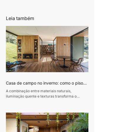
Leia também
Casa de campo no inverno: como o piso
de madeira ajuda a construir ambientes
A combinação entre materiais naturais,
acolhedores
iluminação quente e texturas transforma o
conforto em protagonista dos projetos durante a
estação mais fria do ano Texto: Revista Habitare
Fotos: Miti Same Com a chegada do inverno,
cresce o interesse por interiores que convidam à
permanência. Casas de campo e refúgios em
meio à natureza voltam ao imaginário de quem