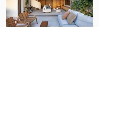
busca desacelerar, impulsionando uma estética
baseada em conforto, autenticidade e contato
com materiais naturais. Madeira
Cobertura em Ipanema se transforma em
refúgio contemporâneo inspirado pela
Projeto reorganiza completamente a planta de
vida à beira-mar
uma cobertura duplex de 325 m² e cria
ambientes integrados, luminosos e conectados à
natureza. Texto: Revista Habitare Fotos: Andre
Nazareth Um verdadeiro refúgio urbano e afetivo
à beira mar. Esse foi o desafio entregue pelo
morador ao arquiteto Sebastian Gomez no
projeto desta cobertura no Rio: um reencontro
com memórias afetivas, especialmente com a
praia que frequentava desde a infância e que
sempre fez parte de sua história.
Apê minimalista e (quase) monocromático