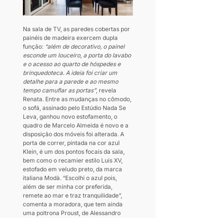
Na sala de TV, as paredes cobertas por 
painéis de madeira exercem dupla 
função: 
“além de decorativo, o painel 
esconde um louceiro, a porta do lavabo 
e o acesso ao quarto de hóspedes e 
brinquedoteca. A ideia foi criar um 
detalhe para a parede e ao mesmo 
tempo camuflar as portas”
, revela 
Renata. Entre as mudanças no cômodo, 
o sofá, assinado pelo Estúdio Nada Se 
Leva, ganhou novo estofamento, o 
quadro de Marcelo Almeida é novo e a 
disposição dos móveis foi alterada. A 
porta de correr, pintada na cor azul 
Klein, é um dos pontos focais da sala, 
bem como o recamier estilo Luis XV, 
estofado em veludo preto, da marca 
italiana Modà. “Escolhi o azul pois, 
além de ser minha cor preferida, 
remete ao mar e traz tranquilidade”, 
comenta a moradora, que tem ainda 
uma poltrona Proust, de Alessandro 