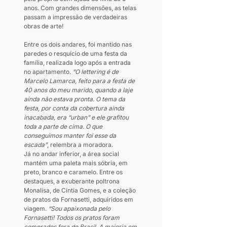
anos. Com grandes dimensões, as telas 
passam a impressão de verdadeiras 
obras de arte!
Entre os dois andares, foi mantido nas 
paredes o resquício de uma festa da 
família, realizada logo após a entrada 
no apartamento. 
“O lettering é de 
Marcelo Lamarca, feito para a festa de 
40 anos do meu marido, quando a laje 
ainda não estava pronta. O tema da 
festa, por conta da cobertura ainda 
inacabada, era “urban” e ele grafitou 
toda a parte de cima. O que 
conseguimos manter foi esse da 
escada”
, relembra a moradora.
Já no andar inferior, a área social 
mantém uma paleta mais sóbria, em 
preto, branco e caramelo. Entre os 
destaques, a exuberante poltrona 
Monalisa, de Cíntia Gomes, e a coleção 
de pratos da Fornasetti, adquiridos em 
viagem. 
“Sou apaixonada pelo 
Fornasetti! Todos os pratos foram 
comprados fora do Brasil. A maioria em 