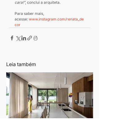
cara!”
, conclui a arquiteta.
Para saber mais, 
acesse: 
www.instagram.com/renata_de
cor
Leia também
Luciana Gibaile cria refúgio
contemporâneo voltado ao convívio