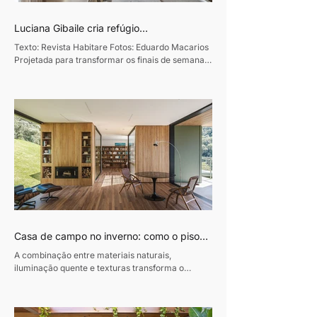
Luciana Gibaile cria refúgio
contemporâneo voltado ao convívio
Texto: Revista Habitare Fotos: Eduardo Macarios
familiar
Projetada para transformar os finais de semana
em momentos de convivência e desaceleração,
esta residência de 320m², em Curitiba, traduz o
desejo de um casal de empresários de criar um
refúgio de convívio e descanso. Assinado pela
designer de interiores Luciana Gibaile, o projeto
organiza todos os ambientes em torno da área de
lazer, concebida como o coração da casa.
Proprietários de um escritório de advocacia, os
moradores vi
Casa de campo no inverno: como o piso
de madeira ajuda a construir ambientes
A combinação entre materiais naturais,
acolhedores
iluminação quente e texturas transforma o
conforto em protagonista dos projetos durante a
estação mais fria do ano Texto: Revista Habitare
Fotos: Miti Same Com a chegada do inverno,