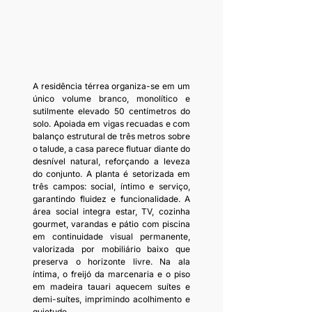
A residência térrea organiza-se em um 
único volume branco, monolítico e 
sutilmente elevado 50 centímetros do 
solo. Apoiada em vigas recuadas e com 
balanço estrutural de três metros sobre 
o talude, a casa parece flutuar diante do 
desnível natural, reforçando a leveza 
do conjunto. A planta é setorizada em 
três campos: social, íntimo e serviço, 
garantindo fluidez e funcionalidade. A 
área social integra estar, TV, cozinha 
gourmet, varandas e pátio com piscina 
em continuidade visual permanente, 
valorizada por mobiliário baixo que 
preserva o horizonte livre. Na ala 
íntima, o freijó da marcenaria e o piso 
em madeira tauari aquecem suítes e 
demi-suítes, imprimindo acolhimento e 
quietude.